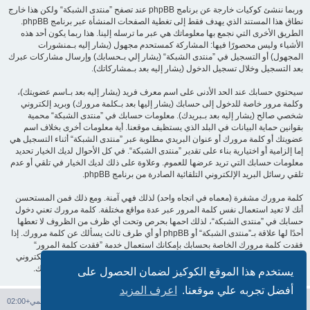
وربما ننشئ كوكيات خارجة عن برنامج phpBB عند تصفح ”منتدى الشبكة“ ولكن هذا خارج
نطاق هذا المستند الذي يهدف فقط إلى تغطية الصفحات المنشأة عبر برنامج phpBB.
الطريق الأخرى التي نجمع بها معلوماتك هي عبر ما ترسله إلينا. هذا ربما يكون أحد هذه
الأشياء وليس محصورًا فيها: المشاركة كمستحدم مجهول (يشار إليه بـمنشورات
المجهول) أو التسجيل في ”منتدى الشبكة“ (يشار إلي بـحسابك) وإرسال مشاركات عبرك
بعد التسجيل وخلال تسجيل الدخول (يشار إليه بعد بـمشاركاتك).
سيحتوي حسابك عند الحد الأدنى على اسم معرف فريد (يشار إليه بعد بـاسم عضويتك)،
وكلمة مرور خاصة للدخول إلى حسابك (يشار إليها بعد بـكلمة مرورك) وبريد إلكتروني
شخصي صالح (يشار إليه بعد بـبريدك). معلومات حسابك في ”منتدى الشبكة“ محمية
بقوانين حماية البيانات في البلد الذي يستظيف موقعنا. أية معلومات أخرى بخلاف اسم
عضويتك أو كلمة مرورك أو عنوان البريدي مطلوبة عبر ”منتدى الشبكة“ أثناء التسجيل هي
إما إلزامية أو اختيارية بناء على تقدير ”منتدى الشبكة“. في كل الأحوال لديك الخيار تحديد
معلومات حسابك التي تريد عرضها للعموم. وعلاوة على ذلك لديك الخيار في تلقي أو عدم
تلقي رسائل البريد الإلكتروني التلقائية الصادرة من برنامج phpBB.
كلمة مرورك مشفرة (معماه في اتجاه واحد) لذلك فهي آمنة. ومع ذلك فمن المستحسن
أنك لا تعيد استعمال نفس كلمة المرور عبر عدة مواقع مختلفة. كلمة مرورك تعني دخول
حسابك في ”منتدى الشبكة“، لذلك احمها بحرص وتحت أي ظرف من الظروف لا تعطها
أحدًا لها علاقة بـ”منتدى الشبكة“ أو phpBB أو أي طرف ثالث يسألك عن كلمة مرورك. إذا
فقدت كلمة مرورك الخاصة بحسابك بإمكانك استعمال خدمة ”فقدت كلمة المرور“
المقدمة من برنامج phpBB. هذه العملية ستسألك عن اسم عضويتك وبريدك الإلكتروني
وبعد ذلك برنامج phpBB سينشئ لك كلمة مرور جديدة لكي تدخل بها إلى حسابك.
يستخدم هذا الموقع الكوكيز لضمان الحصول على
أفضل تجربه علي موقعنا.
اعرف المزيد
فهرس المنتدى
حذف الكوكيز
جميع الأوقات تستخدم
التوقيت العالمي+02:00