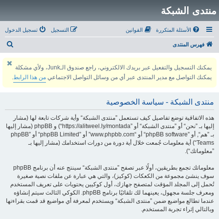
منتدى الشبكة
الأسئلة المتكررة
القوانين
التسجيل
تسجيل الدخول
ب
فهرس المنتدى
ح
يمكنك التسجيل والتفعيل عبر بريدك الالكتروني، راجع صندوق الـJunk، ولأي مشكلة
ث
يمكنك التواصل مع مدير المنتدى عبر أي من وسائل التواصل الاجتماعي
من هذا الرابط
.
منتدى الشبكة - سياسة الخصوصية
هذه الاتفاقية توضع تفاصيل كيف تستعمل ”منتدى الشبكة“ وأية شركات تابعة لها (مشار
إليها بـ ”نحن“ أو ”منتدى الشبكة“ أو ”https://alitweel.ly/montada“) و phpBB (مشار إليها
بـ ”هم“, أو ”phpBB software“ أو “www.phpbb.com” أو ”phpBB Limited“ أو ”phpBB
Teams“) أية معلومات جُمعت خلال أية دورة من دورات استخدامك (مشار إليها بـ
”معلوماتك“).
معلوماتك تجمع بطريقين، أولًا عبر تصفح ”منتدى الشبكة“ سينتج عنه أن برنامج phpBB
سوف ينشئ مجموعة من الكعكات (كوكيز)، والتي هي عبارة عن ملفات نصية صغيرة
تُحمل إلى المجلد المؤقت لمتصفح جهازك، أول كوكيين يحتويات على تعريف المستخدم
ومعرف جلسة مجهول، يعينهما لك تلقائيًا برنامج phpBB. الكوكي الثالث سيتم إنشاؤه
عندما تطالع مواضيع ضمن ”منتدى الشبكة“ ويستخدم لمعرفة أي مواضيع قد قمت بقراءتها
وبالتالي إثراء تجربة المستخدم.