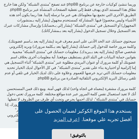
وربما ننشئ كوكيات خارجة عن برنامج phpBB عند تصفح ”منتدى الشبكة“ ولكن هذا خارج
نطاق هذا المستند الذي يهدف فقط إلى تغطية الصفحات المنشأة عبر برنامج phpBB.
الطريق الأخرى التي نجمع بها معلوماتك هي عبر ما ترسله إلينا. هذا ربما يكون أحد هذه
الأشياء وليس محصورًا فيها: المشاركة كمستحدم مجهول (يشار إليه بـمنشورات
المجهول) أو التسجيل في ”منتدى الشبكة“ (يشار إلي بـحسابك) وإرسال مشاركات عبرك
بعد التسجيل وخلال تسجيل الدخول (يشار إليه بعد بـمشاركاتك).
سيحتوي حسابك عند الحد الأدنى على اسم معرف فريد (يشار إليه بعد بـاسم عضويتك)،
وكلمة مرور خاصة للدخول إلى حسابك (يشار إليها بعد بـكلمة مرورك) وبريد إلكتروني
شخصي صالح (يشار إليه بعد بـبريدك). معلومات حسابك في ”منتدى الشبكة“ محمية
بقوانين حماية البيانات في البلد الذي يستظيف موقعنا. أية معلومات أخرى بخلاف اسم
عضويتك أو كلمة مرورك أو عنوان البريدي مطلوبة عبر ”منتدى الشبكة“ أثناء التسجيل هي
إما إلزامية أو اختيارية بناء على تقدير ”منتدى الشبكة“. في كل الأحوال لديك الخيار تحديد
معلومات حسابك التي تريد عرضها للعموم. وعلاوة على ذلك لديك الخيار في تلقي أو عدم
تلقي رسائل البريد الإلكتروني التلقائية الصادرة من برنامج phpBB.
كلمة مرورك مشفرة (معماه في اتجاه واحد) لذلك فهي آمنة. ومع ذلك فمن المستحسن
أنك لا تعيد استعمال نفس كلمة المرور عبر عدة مواقع مختلفة. كلمة مرورك تعني دخول
حسابك في ”منتدى الشبكة“، لذلك احمها بحرص وتحت أي ظرف من الظروف لا تعطها
أحدًا لها علاقة بـ”منتدى الشبكة“ أو phpBB أو أي طرف ثالث يسألك عن كلمة مرورك. إذا
فقدت كلمة مرورك الخاصة بحسابك بإمكانك استعمال خدمة ”فقدت كلمة المرور“
يستخدم هذا الموقع الكوكيز لضمان الحصول على
المقدمة من برنامج phpBB. هذه العملية ستسألك عن اسم عضويتك وبريدك الإلكتروني
أفضل تجربه علي موقعنا.
اعرف المزيد
وبعد ذلك برنامج phpBB سينشئ لك كلمة مرور جديدة لكي تدخل بها إلى حسابك.
بالتوفيق!
بدعم من
phpBB
® Forum Software © phpBB Limited