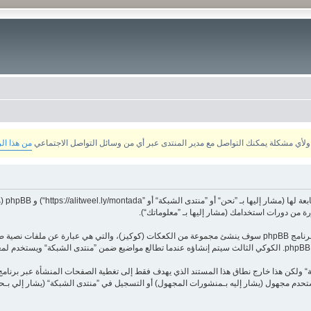
من هذا ال
معلوماتك تجمع بطريقين، أولًا عبر تصفح ”منتدى الشبكة“ سينتج عنه أن برنامج phpBB سوف ينشئ مجموعة من الكعكات (كوك
 كمستحدم مجهول (يشار إليه بـمنشورات المجهول) أو التسجيل في ”منتدى الشبكة“ (يشار إلي