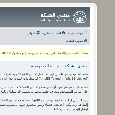
منتدى الشبكة
ساحات مفيدة لشباب أفضل
روابط سريعة
الأسئلة المتكررة
القوانين
فهرس المنتدى
يمكنك التسجيل والتفعيل عبر بريدك الالكتروني، راجع صندوق الـJunk، ولأي مشكلة يمكنك التواصل مع مدير المنتدى عبر أي من وسائل التواصل الاجتماعي
منتدى الشبكة - سياسة الخصوصية
”phpBB Limited“ أو ”phpBB Teams“) أية معلومات جُمعت خلال أية دورة من دورات استخدامك (مشار إليها بـ ”معلوماتك“).
على تعريف المستخدم ومعرف جلسة مجهول، يعينهما لك تلقائيًا برنامج phpBB. الكوكي الثالث سيتم إنشاؤه عندما تطالع مواضيع ضمن ”منتدى الشبكة“ ويستخدم لمعرفة أي مواضيع قد قمت بقراءتها وبالتالي إثراء تجربة المستخدم.
إلينا. هذا ربما يكون أحد هذه الأشياء وليس محصورًا فيها: المشاركة
(يشار إليه بعد بـمشاركاتك).