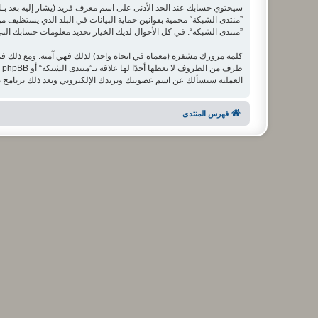
سيحتوي حسابك عند الحد الأدنى على اسم معرف فريد (يشار إليه بعد بـ
”منتدى الشبكة“ محمية بقوانين حماية البيانات في البلد الذي يستظيف مو
”منتدى الشبكة“. في كل الأحوال لديك الخيار تحديد معلومات حسابك التي تر
كلمة مرورك مشفرة (معماه في اتجاه واحد) لذلك فهي آمنة. ومع ذلك ف
العملية ستسألك عن اسم عضويتك وبريدك الإلكتروني وبعد ذلك برنامج phpBB سينشئ لك كلمة مرور جديدة لكي تدخل بها إلى حسابك.
فهرس المنتدى