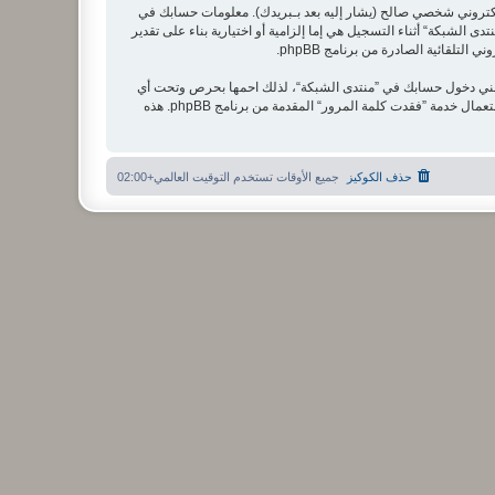
لكتروني شخصي صالح (يشار إليه بعد بـبريدك). معلومات حسابك في
 الشبكة“ أثناء التسجيل هي إما إلزامية أو اختيارية بناء على تقدير
لقائية الصادرة من برنامج phpBB.
تعني دخول حسابك في ”منتدى الشبكة“، لذلك احمها بحرص وتحت أي
ظرف من الظروف لا تعطها أحدًا لها علاقة بـ”منتدى الشبكة“ أو phpBB أو أي طرف ثالث يسألك عن كلمة مرورك. إذا فقدت كلمة مرورك الخاصة بحسابك بإمكانك استعمال خدمة ”فقدت كلمة المرور“ المقدمة من برنامج phpBB. هذه
حذف الكوكيز
جميع الأوقات تستخدم
التوقيت العالمي+02:00