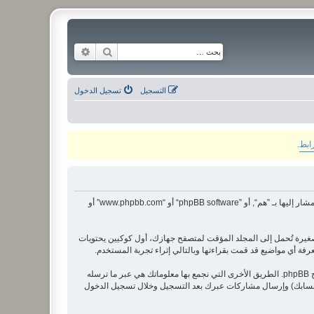
بحث
بحث متقدم
التسجيل
تسجيل الدخول
رابط
.
هذه الاتفاقية توضع تفاصيل كيف تستعمل ”منتدى الشبكة“ وأية شركات تابعة لها (مشار إليها بـ ”نحن“ أو ”منتدى الشبكة“ أو ”https://alitweel.ly/montada“) و phpBB (مشار إليها بـ ”هم“, أو ”phpBB software“ أو “www.phpbb.com” أو
يز)، والتي هي عبارة عن ملفات نصية صغيرة تُحمل إلى المجلد المؤقت لمتصفح جهازك، أول كوكيين يحتويات
وربما ننشئ كوكيات خارجة عن برنامج phpBB عند تصفح ”منتدى الشبكة“ ولكن هذا خارج نطاق هذا المستند الذي يهدف فقط إلى تغطية الصفحات المنشأة عبر برنامج phpBB. الطريق الأخرى التي نجمع بها معلوماتك هي عبر ما ترسله
 بـحسابك) وإرسال مشاركات عبرك بعد التسجيل وخلال تسجيل الدخول