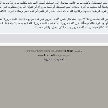
اسم عضويتك)، وكلمة مرور خاصة للدخول إلى حسابك (يشار إليها بعد بـكلمة مرورك) وبريد إ
قعنا. أية معلومات أخرى بخلاف اسم عضويتك أو كلمة مرورك أو عنوان البريدي مطلوبة عبر ”منتدى
يد عرضها للعموم. وعلاوة على ذلك لديك الخيار في تلقي أو عدم تلقي رسائل البريد الإلكتروني الت
من المستحسن أنك لا تعيد استعمال نفس كلمة المرور عبر عدة مواقع مختلفة. كلمة مرورك 
بدعم من
phpBB
® Forum Software © phpBB Limited
الترجمة برعاية
المنتديات العربية
الخصوصية
|
الشروط