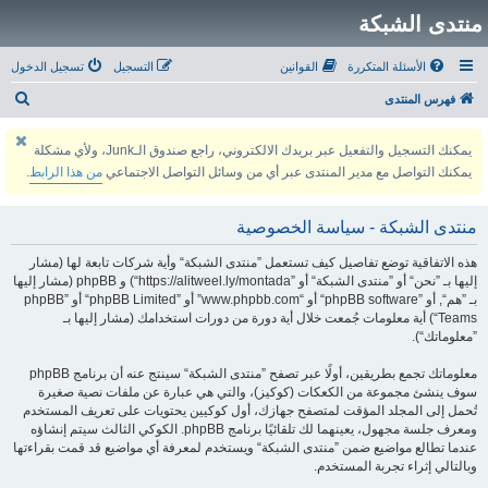
منتدى الشبكة
الأسئلة المتكررة
القوانين
التسجيل
تسجيل الدخول
ب
فهرس المنتدى
ح
يمكنك التسجيل والتفعيل عبر بريدك الالكتروني، راجع صندوق الـJunk، ولأي مشكلة
ث
يمكنك التواصل مع مدير المنتدى عبر أي من وسائل التواصل الاجتماعي
من هذا الرابط
.
منتدى الشبكة - سياسة الخصوصية
هذه الاتفاقية توضع تفاصيل كيف تستعمل ”منتدى الشبكة“ وأية شركات تابعة لها (مشار
إليها بـ ”نحن“ أو ”منتدى الشبكة“ أو ”https://alitweel.ly/montada“) و phpBB (مشار إليها
بـ ”هم“, أو ”phpBB software“ أو “www.phpbb.com” أو ”phpBB Limited“ أو ”phpBB
Teams“) أية معلومات جُمعت خلال أية دورة من دورات استخدامك (مشار إليها بـ
”معلوماتك“).
معلوماتك تجمع بطريقين، أولًا عبر تصفح ”منتدى الشبكة“ سينتج عنه أن برنامج phpBB
سوف ينشئ مجموعة من الكعكات (كوكيز)، والتي هي عبارة عن ملفات نصية صغيرة
تُحمل إلى المجلد المؤقت لمتصفح جهازك، أول كوكيين يحتويات على تعريف المستخدم
ومعرف جلسة مجهول، يعينهما لك تلقائيًا برنامج phpBB. الكوكي الثالث سيتم إنشاؤه
عندما تطالع مواضيع ضمن ”منتدى الشبكة“ ويستخدم لمعرفة أي مواضيع قد قمت بقراءتها
وبالتالي إثراء تجربة المستخدم.