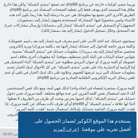
وربما ننشئ كوكيات خارجة عن برنامج phpBB عند تصفح ”منتدى الشبكة“ ولكن هذا خارج
نطاق هذا المستند الذي يهدف فقط إلى تغطية الصفحات المنشأة عبر برنامج phpBB.
الطريق الأخرى التي نجمع بها معلوماتك هي عبر ما ترسله إلينا. هذا ربما يكون أحد هذه
الأشياء وليس محصورًا فيها: المشاركة كمستحدم مجهول (يشار إليه بـمنشورات
المجهول) أو التسجيل في ”منتدى الشبكة“ (يشار إلي بـحسابك) وإرسال مشاركات عبرك
بعد التسجيل وخلال تسجيل الدخول (يشار إليه بعد بـمشاركاتك).
سيحتوي حسابك عند الحد الأدنى على اسم معرف فريد (يشار إليه بعد بـاسم عضويتك)،
وكلمة مرور خاصة للدخول إلى حسابك (يشار إليها بعد بـكلمة مرورك) وبريد إلكتروني
شخصي صالح (يشار إليه بعد بـبريدك). معلومات حسابك في ”منتدى الشبكة“ محمية
بقوانين حماية البيانات في البلد الذي يستظيف موقعنا. أية معلومات أخرى بخلاف اسم
عضويتك أو كلمة مرورك أو عنوان البريدي مطلوبة عبر ”منتدى الشبكة“ أثناء التسجيل هي
إما إلزامية أو اختيارية بناء على تقدير ”منتدى الشبكة“. في كل الأحوال لديك الخيار تحديد
معلومات حسابك التي تريد عرضها للعموم. وعلاوة على ذلك لديك الخيار في تلقي أو عدم
تلقي رسائل البريد الإلكتروني التلقائية الصادرة من برنامج phpBB.
كلمة مرورك مشفرة (معماه في اتجاه واحد) لذلك فهي آمنة. ومع ذلك فمن المستحسن
أنك لا تعيد استعمال نفس كلمة المرور عبر عدة مواقع مختلفة. كلمة مرورك تعني دخول
حسابك في ”منتدى الشبكة“، لذلك احمها بحرص وتحت أي ظرف من الظروف لا تعطها
أحدًا لها علاقة بـ”منتدى الشبكة“ أو phpBB أو أي طرف ثالث يسألك عن كلمة مرورك. إذا
فقدت كلمة مرورك الخاصة بحسابك بإمكانك استعمال خدمة ”فقدت كلمة المرور“
المقدمة من برنامج phpBB. هذه العملية ستسألك عن اسم عضويتك وبريدك الإلكتروني
وبعد ذلك برنامج phpBB سينشئ لك كلمة مرور جديدة لكي تدخل بها إلى حسابك.
يستخدم هذا الموقع الكوكيز لضمان الحصول على
أفضل تجربه علي موقعنا.
اعرف المزيد
فهرس المنتدى
حذف الكوكيز
جميع الأوقات تستخدم
التوقيت العالمي+02:00