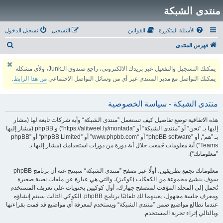
منتدى الشبكة
الأسئلة المتكررة
القوانين
التسجيل
تسجيل الدخول
ب
فهرس المنتدى
ح
يمكنك التسجيل والتفعيل عبر بريدك الالكتروني، راجع صندوق الـJunk، ولأي مشكلة
ث
يمكنك التواصل مع مدير المنتدى عبر أي من وسائل التواصل الاجتماعي
من هذا الرابط
.
منتدى الشبكة - سياسة الخصوصية
هذه الاتفاقية توضع تفاصيل كيف تستعمل ”منتدى الشبكة“ وأية شركات تابعة لها (مشار
إليها بـ ”نحن“ أو ”منتدى الشبكة“ أو ”https://alitweel.ly/montada“) و phpBB (مشار إليها
بـ ”هم“, أو ”phpBB software“ أو “www.phpbb.com” أو ”phpBB Limited“ أو ”phpBB
Teams“) أية معلومات جُمعت خلال أية دورة من دورات استخدامك (مشار إليها بـ
”معلوماتك“).
معلوماتك تجمع بطريقين، أولًا عبر تصفح ”منتدى الشبكة“ سينتج عنه أن برنامج phpBB
سوف ينشئ مجموعة من الكعكات (كوكيز)، والتي هي عبارة عن ملفات نصية صغيرة
تُحمل إلى المجلد المؤقت لمتصفح جهازك، أول كوكيين يحتويات على تعريف المستخدم
ومعرف جلسة مجهول، يعينهما لك تلقائيًا برنامج phpBB. الكوكي الثالث سيتم إنشاؤه
عندما تطالع مواضيع ضمن ”منتدى الشبكة“ ويستخدم لمعرفة أي مواضيع قد قمت بقراءتها
وبالتالي إثراء تجربة المستخدم.