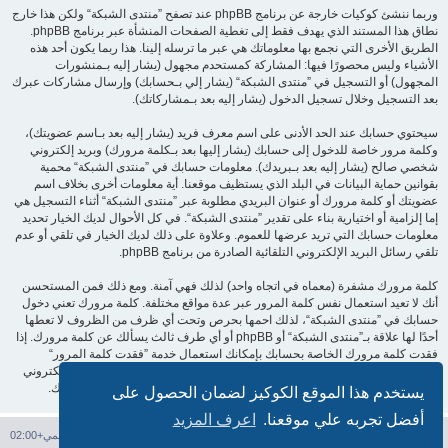
وربما ننشئ كوكيات خارجة عن برنامج phpBB عند تصفح ”منتدى الشبكة“ ولكن هذا خارج
نطاق هذا المستند الذي يهدف فقط إلى تغطية الصفحات المنشأة عبر برنامج phpBB.
الطريق الأخرى التي نجمع بها معلوماتك هي عبر ما ترسله إلينا. هذا ربما يكون أحد هذه
الأشياء وليس محصورًا فيها: المشاركة كمستحدم مجهول (يشار إليه بـمنشورات
المجهول) أو التسجيل في ”منتدى الشبكة“ (يشار إلي بـحسابك) وإرسال مشاركات عبرك
بعد التسجيل وخلال تسجيل الدخول (يشار إليه بعد بـمشاركاتك).
سيحتوي حسابك عند الحد الأدنى على اسم معرف فريد (يشار إليه بعد بـاسم عضويتك)،
وكلمة مرور خاصة للدخول إلى حسابك (يشار إليها بعد بـكلمة مرورك) وبريد إلكتروني
شخصي صالح (يشار إليه بعد بـبريدك). معلومات حسابك في ”منتدى الشبكة“ محمية
بقوانين حماية البيانات في البلد الذي يستظيف موقعنا. أية معلومات أخرى بخلاف اسم
عضويتك أو كلمة مرورك أو عنوان البريدي مطلوبة عبر ”منتدى الشبكة“ أثناء التسجيل هي
إما إلزامية أو اختيارية بناء على تقدير ”منتدى الشبكة“. في كل الأحوال لديك الخيار تحديد
معلومات حسابك التي تريد عرضها للعموم. وعلاوة على ذلك لديك الخيار في تلقي أو عدم
تلقي رسائل البريد الإلكتروني التلقائية الصادرة من برنامج phpBB.
كلمة مرورك مشفرة (معماه في اتجاه واحد) لذلك فهي آمنة. ومع ذلك فمن المستحسن
أنك لا تعيد استعمال نفس كلمة المرور عبر عدة مواقع مختلفة. كلمة مرورك تعني دخول
حسابك في ”منتدى الشبكة“، لذلك احمها بحرص وتحت أي ظرف من الظروف لا تعطها
أحدًا لها علاقة بـ”منتدى الشبكة“ أو phpBB أو أي طرف ثالث يسألك عن كلمة مرورك. إذا
فقدت كلمة مرورك الخاصة بحسابك بإمكانك استعمال خدمة ”فقدت كلمة المرور“
المقدمة من برنامج phpBB. هذه العملية ستسألك عن اسم عضويتك وبريدك الإلكتروني
وبعد ذلك برنامج phpBB سينشئ لك كلمة مرور جديدة لكي تدخل بها إلى حسابك.
يستخدم هذا الموقع الكوكيز لضمان الحصول على
أفضل تجربه علي موقعنا.
اعرف المزيد
فهرس المنتدى
حذف الكوكيز
جميع الأوقات تستخدم
التوقيت العالمي+02:00