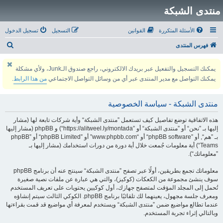
منتدى الشبكة
الأسئلة المتكررة
القوانين
التسجيل
تسجيل الدخول
ب
فهرس المنتدى
ح
يمكنك التسجيل والتفعيل عبر بريدك الالكتروني، راجع صندوق الـJunk، ولأي مشكلة
ث
يمكنك التواصل مع مدير المنتدى عبر أي من وسائل التواصل الاجتماعي
من هذا الرابط
.
منتدى الشبكة - سياسة الخصوصية
هذه الاتفاقية توضع تفاصيل كيف تستعمل ”منتدى الشبكة“ وأية شركات تابعة لها (مشار
إليها بـ ”نحن“ أو ”منتدى الشبكة“ أو ”https://alitweel.ly/montada“) و phpBB (مشار إليها
بـ ”هم“, أو ”phpBB software“ أو “www.phpbb.com” أو ”phpBB Limited“ أو ”phpBB
Teams“) أية معلومات جُمعت خلال أية دورة من دورات استخدامك (مشار إليها بـ
”معلوماتك“).
معلوماتك تجمع بطريقين، أولًا عبر تصفح ”منتدى الشبكة“ سينتج عنه أن برنامج phpBB
سوف ينشئ مجموعة من الكعكات (كوكيز)، والتي هي عبارة عن ملفات نصية صغيرة
تُحمل إلى المجلد المؤقت لمتصفح جهازك، أول كوكيين يحتويات على تعريف المستخدم
ومعرف جلسة مجهول، يعينهما لك تلقائيًا برنامج phpBB. الكوكي الثالث سيتم إنشاؤه
عندما تطالع مواضيع ضمن ”منتدى الشبكة“ ويستخدم لمعرفة أي مواضيع قد قمت بقراءتها
وبالتالي إثراء تجربة المستخدم.