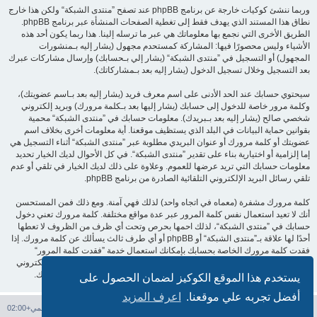
وربما ننشئ كوكيات خارجة عن برنامج phpBB عند تصفح ”منتدى الشبكة“ ولكن هذا خارج
نطاق هذا المستند الذي يهدف فقط إلى تغطية الصفحات المنشأة عبر برنامج phpBB.
الطريق الأخرى التي نجمع بها معلوماتك هي عبر ما ترسله إلينا. هذا ربما يكون أحد هذه
الأشياء وليس محصورًا فيها: المشاركة كمستحدم مجهول (يشار إليه بـمنشورات
المجهول) أو التسجيل في ”منتدى الشبكة“ (يشار إلي بـحسابك) وإرسال مشاركات عبرك
بعد التسجيل وخلال تسجيل الدخول (يشار إليه بعد بـمشاركاتك).
سيحتوي حسابك عند الحد الأدنى على اسم معرف فريد (يشار إليه بعد بـاسم عضويتك)،
وكلمة مرور خاصة للدخول إلى حسابك (يشار إليها بعد بـكلمة مرورك) وبريد إلكتروني
شخصي صالح (يشار إليه بعد بـبريدك). معلومات حسابك في ”منتدى الشبكة“ محمية
بقوانين حماية البيانات في البلد الذي يستظيف موقعنا. أية معلومات أخرى بخلاف اسم
عضويتك أو كلمة مرورك أو عنوان البريدي مطلوبة عبر ”منتدى الشبكة“ أثناء التسجيل هي
إما إلزامية أو اختيارية بناء على تقدير ”منتدى الشبكة“. في كل الأحوال لديك الخيار تحديد
معلومات حسابك التي تريد عرضها للعموم. وعلاوة على ذلك لديك الخيار في تلقي أو عدم
تلقي رسائل البريد الإلكتروني التلقائية الصادرة من برنامج phpBB.
كلمة مرورك مشفرة (معماه في اتجاه واحد) لذلك فهي آمنة. ومع ذلك فمن المستحسن
أنك لا تعيد استعمال نفس كلمة المرور عبر عدة مواقع مختلفة. كلمة مرورك تعني دخول
حسابك في ”منتدى الشبكة“، لذلك احمها بحرص وتحت أي ظرف من الظروف لا تعطها
أحدًا لها علاقة بـ”منتدى الشبكة“ أو phpBB أو أي طرف ثالث يسألك عن كلمة مرورك. إذا
فقدت كلمة مرورك الخاصة بحسابك بإمكانك استعمال خدمة ”فقدت كلمة المرور“
المقدمة من برنامج phpBB. هذه العملية ستسألك عن اسم عضويتك وبريدك الإلكتروني
وبعد ذلك برنامج phpBB سينشئ لك كلمة مرور جديدة لكي تدخل بها إلى حسابك.
يستخدم هذا الموقع الكوكيز لضمان الحصول على
أفضل تجربه علي موقعنا.
اعرف المزيد
فهرس المنتدى
حذف الكوكيز
جميع الأوقات تستخدم
التوقيت العالمي+02:00