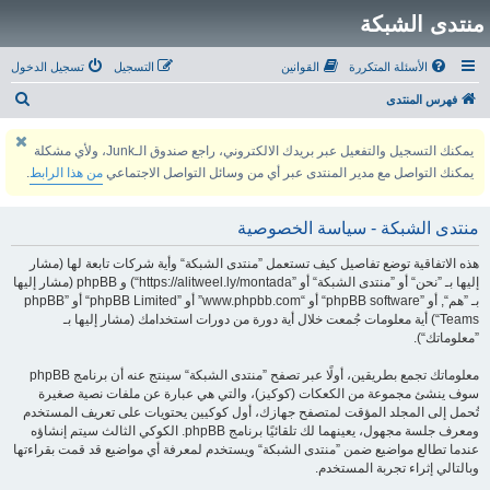
منتدى الشبكة
الأسئلة المتكررة
القوانين
التسجيل
تسجيل الدخول
ب
فهرس المنتدى
ح
يمكنك التسجيل والتفعيل عبر بريدك الالكتروني، راجع صندوق الـJunk، ولأي مشكلة
ث
يمكنك التواصل مع مدير المنتدى عبر أي من وسائل التواصل الاجتماعي
من هذا الرابط
.
منتدى الشبكة - سياسة الخصوصية
هذه الاتفاقية توضع تفاصيل كيف تستعمل ”منتدى الشبكة“ وأية شركات تابعة لها (مشار
إليها بـ ”نحن“ أو ”منتدى الشبكة“ أو ”https://alitweel.ly/montada“) و phpBB (مشار إليها
بـ ”هم“, أو ”phpBB software“ أو “www.phpbb.com” أو ”phpBB Limited“ أو ”phpBB
Teams“) أية معلومات جُمعت خلال أية دورة من دورات استخدامك (مشار إليها بـ
”معلوماتك“).
معلوماتك تجمع بطريقين، أولًا عبر تصفح ”منتدى الشبكة“ سينتج عنه أن برنامج phpBB
سوف ينشئ مجموعة من الكعكات (كوكيز)، والتي هي عبارة عن ملفات نصية صغيرة
تُحمل إلى المجلد المؤقت لمتصفح جهازك، أول كوكيين يحتويات على تعريف المستخدم
ومعرف جلسة مجهول، يعينهما لك تلقائيًا برنامج phpBB. الكوكي الثالث سيتم إنشاؤه
عندما تطالع مواضيع ضمن ”منتدى الشبكة“ ويستخدم لمعرفة أي مواضيع قد قمت بقراءتها
وبالتالي إثراء تجربة المستخدم.