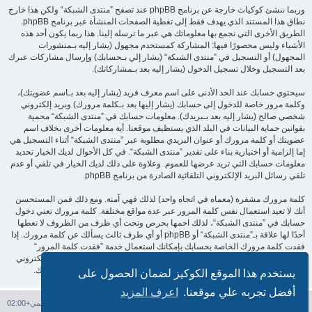
وربما ننشئ كوكيات خارجة عن برنامج phpBB عند تصفح ”منتدى الشبكة“ ولكن هذا خارج
نطاق هذا المستند الذي يهدف فقط إلى تغطية الصفحات المنشأة عبر برنامج phpBB.
الطريق الأخرى التي نجمع بها معلوماتك هي عبر ما ترسله إلينا. هذا ربما يكون أحد هذه
الأشياء وليس محصورًا فيها: المشاركة كمستحدم مجهول (يشار إليه بـمنشورات
المجهول) أو التسجيل في ”منتدى الشبكة“ (يشار إلي بـحسابك) وإرسال مشاركات عبرك
بعد التسجيل وخلال تسجيل الدخول (يشار إليه بعد بـمشاركاتك).
سيحتوي حسابك عند الحد الأدنى على اسم معرف فريد (يشار إليه بعد بـاسم عضويتك)،
وكلمة مرور خاصة للدخول إلى حسابك (يشار إليها بعد بـكلمة مرورك) وبريد إلكتروني
شخصي صالح (يشار إليه بعد بـبريدك). معلومات حسابك في ”منتدى الشبكة“ محمية
بقوانين حماية البيانات في البلد الذي يستظيف موقعنا. أية معلومات أخرى بخلاف اسم
عضويتك أو كلمة مرورك أو عنوان البريدي مطلوبة عبر ”منتدى الشبكة“ أثناء التسجيل هي
إما إلزامية أو اختيارية بناء على تقدير ”منتدى الشبكة“. في كل الأحوال لديك الخيار تحديد
معلومات حسابك التي تريد عرضها للعموم. وعلاوة على ذلك لديك الخيار في تلقي أو عدم
تلقي رسائل البريد الإلكتروني التلقائية الصادرة من برنامج phpBB.
كلمة مرورك مشفرة (معماه في اتجاه واحد) لذلك فهي آمنة. ومع ذلك فمن المستحسن
أنك لا تعيد استعمال نفس كلمة المرور عبر عدة مواقع مختلفة. كلمة مرورك تعني دخول
حسابك في ”منتدى الشبكة“، لذلك احمها بحرص وتحت أي ظرف من الظروف لا تعطها
أحدًا لها علاقة بـ”منتدى الشبكة“ أو phpBB أو أي طرف ثالث يسألك عن كلمة مرورك. إذا
فقدت كلمة مرورك الخاصة بحسابك بإمكانك استعمال خدمة ”فقدت كلمة المرور“
المقدمة من برنامج phpBB. هذه العملية ستسألك عن اسم عضويتك وبريدك الإلكتروني
وبعد ذلك برنامج phpBB سينشئ لك كلمة مرور جديدة لكي تدخل بها إلى حسابك.
يستخدم هذا الموقع الكوكيز لضمان الحصول على
أفضل تجربه علي موقعنا.
اعرف المزيد
فهرس المنتدى
حذف الكوكيز
جميع الأوقات تستخدم
التوقيت العالمي+02:00