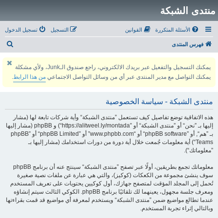
منتدى الشبكة
الأسئلة المتكررة
القوانين
التسجيل
تسجيل الدخول
ب
فهرس المنتدى
ح
يمكنك التسجيل والتفعيل عبر بريدك الالكتروني، راجع صندوق الـJunk، ولأي مشكلة
ث
يمكنك التواصل مع مدير المنتدى عبر أي من وسائل التواصل الاجتماعي
من هذا الرابط
.
منتدى الشبكة - سياسة الخصوصية
هذه الاتفاقية توضع تفاصيل كيف تستعمل ”منتدى الشبكة“ وأية شركات تابعة لها (مشار
إليها بـ ”نحن“ أو ”منتدى الشبكة“ أو ”https://alitweel.ly/montada“) و phpBB (مشار إليها
بـ ”هم“, أو ”phpBB software“ أو “www.phpbb.com” أو ”phpBB Limited“ أو ”phpBB
Teams“) أية معلومات جُمعت خلال أية دورة من دورات استخدامك (مشار إليها بـ
”معلوماتك“).
معلوماتك تجمع بطريقين، أولًا عبر تصفح ”منتدى الشبكة“ سينتج عنه أن برنامج phpBB
سوف ينشئ مجموعة من الكعكات (كوكيز)، والتي هي عبارة عن ملفات نصية صغيرة
تُحمل إلى المجلد المؤقت لمتصفح جهازك، أول كوكيين يحتويات على تعريف المستخدم
ومعرف جلسة مجهول، يعينهما لك تلقائيًا برنامج phpBB. الكوكي الثالث سيتم إنشاؤه
عندما تطالع مواضيع ضمن ”منتدى الشبكة“ ويستخدم لمعرفة أي مواضيع قد قمت بقراءتها
وبالتالي إثراء تجربة المستخدم.