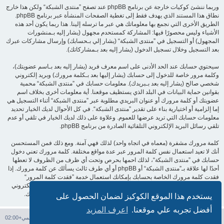
وربما ننشئ كوكيات خارجة عن برنامج phpBB عند تصفح ”منتدى الشبكة“ ولكن هذا خارج
نطاق هذا المستند الذي يهدف فقط إلى تغطية الصفحات المنشأة عبر برنامج phpBB.
الطريق الأخرى التي نجمع بها معلوماتك هي عبر ما ترسله إلينا. هذا ربما يكون أحد هذه
الأشياء وليس محصورًا فيها: المشاركة كمستحدم مجهول (يشار إليه بـمنشورات
المجهول) أو التسجيل في ”منتدى الشبكة“ (يشار إلي بـحسابك) وإرسال مشاركات عبرك
بعد التسجيل وخلال تسجيل الدخول (يشار إليه بعد بـمشاركاتك).
سيحتوي حسابك عند الحد الأدنى على اسم معرف فريد (يشار إليه بعد بـاسم عضويتك)،
وكلمة مرور خاصة للدخول إلى حسابك (يشار إليها بعد بـكلمة مرورك) وبريد إلكتروني
شخصي صالح (يشار إليه بعد بـبريدك). معلومات حسابك في ”منتدى الشبكة“ محمية
بقوانين حماية البيانات في البلد الذي يستظيف موقعنا. أية معلومات أخرى بخلاف اسم
عضويتك أو كلمة مرورك أو عنوان البريدي مطلوبة عبر ”منتدى الشبكة“ أثناء التسجيل هي
إما إلزامية أو اختيارية بناء على تقدير ”منتدى الشبكة“. في كل الأحوال لديك الخيار تحديد
معلومات حسابك التي تريد عرضها للعموم. وعلاوة على ذلك لديك الخيار في تلقي أو عدم
تلقي رسائل البريد الإلكتروني التلقائية الصادرة من برنامج phpBB.
كلمة مرورك مشفرة (معماه في اتجاه واحد) لذلك فهي آمنة. ومع ذلك فمن المستحسن
أنك لا تعيد استعمال نفس كلمة المرور عبر عدة مواقع مختلفة. كلمة مرورك تعني دخول
حسابك في ”منتدى الشبكة“، لذلك احمها بحرص وتحت أي ظرف من الظروف لا تعطها
أحدًا لها علاقة بـ”منتدى الشبكة“ أو phpBB أو أي طرف ثالث يسألك عن كلمة مرورك. إذا
فقدت كلمة مرورك الخاصة بحسابك بإمكانك استعمال خدمة ”فقدت كلمة المرور“
المقدمة من برنامج phpBB. هذه العملية ستسألك عن اسم عضويتك وبريدك الإلكتروني
وبعد ذلك برنامج phpBB سينشئ لك كلمة مرور جديدة لكي تدخل بها إلى حسابك.
يستخدم هذا الموقع الكوكيز لضمان الحصول على
أفضل تجربه علي موقعنا.
اعرف المزيد
فهرس المنتدى
حذف الكوكيز
جميع الأوقات تستخدم
التوقيت العالمي+02:00