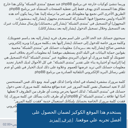
وربما ننشئ كوكيات خارجة عن برنامج phpBB عند تصفح ”منتدى الشبكة“ ولكن هذا خارج
نطاق هذا المستند الذي يهدف فقط إلى تغطية الصفحات المنشأة عبر برنامج phpBB.
الطريق الأخرى التي نجمع بها معلوماتك هي عبر ما ترسله إلينا. هذا ربما يكون أحد هذه
الأشياء وليس محصورًا فيها: المشاركة كمستحدم مجهول (يشار إليه بـمنشورات
المجهول) أو التسجيل في ”منتدى الشبكة“ (يشار إلي بـحسابك) وإرسال مشاركات عبرك
بعد التسجيل وخلال تسجيل الدخول (يشار إليه بعد بـمشاركاتك).
سيحتوي حسابك عند الحد الأدنى على اسم معرف فريد (يشار إليه بعد بـاسم عضويتك)،
وكلمة مرور خاصة للدخول إلى حسابك (يشار إليها بعد بـكلمة مرورك) وبريد إلكتروني
شخصي صالح (يشار إليه بعد بـبريدك). معلومات حسابك في ”منتدى الشبكة“ محمية
بقوانين حماية البيانات في البلد الذي يستظيف موقعنا. أية معلومات أخرى بخلاف اسم
عضويتك أو كلمة مرورك أو عنوان البريدي مطلوبة عبر ”منتدى الشبكة“ أثناء التسجيل هي
إما إلزامية أو اختيارية بناء على تقدير ”منتدى الشبكة“. في كل الأحوال لديك الخيار تحديد
معلومات حسابك التي تريد عرضها للعموم. وعلاوة على ذلك لديك الخيار في تلقي أو عدم
تلقي رسائل البريد الإلكتروني التلقائية الصادرة من برنامج phpBB.
كلمة مرورك مشفرة (معماه في اتجاه واحد) لذلك فهي آمنة. ومع ذلك فمن المستحسن
أنك لا تعيد استعمال نفس كلمة المرور عبر عدة مواقع مختلفة. كلمة مرورك تعني دخول
حسابك في ”منتدى الشبكة“، لذلك احمها بحرص وتحت أي ظرف من الظروف لا تعطها
أحدًا لها علاقة بـ”منتدى الشبكة“ أو phpBB أو أي طرف ثالث يسألك عن كلمة مرورك. إذا
فقدت كلمة مرورك الخاصة بحسابك بإمكانك استعمال خدمة ”فقدت كلمة المرور“
المقدمة من برنامج phpBB. هذه العملية ستسألك عن اسم عضويتك وبريدك الإلكتروني
وبعد ذلك برنامج phpBB سينشئ لك كلمة مرور جديدة لكي تدخل بها إلى حسابك.
يستخدم هذا الموقع الكوكيز لضمان الحصول على
أفضل تجربه علي موقعنا.
اعرف المزيد
فهرس المنتدى
حذف الكوكيز
جميع الأوقات تستخدم
التوقيت العالمي+02:00