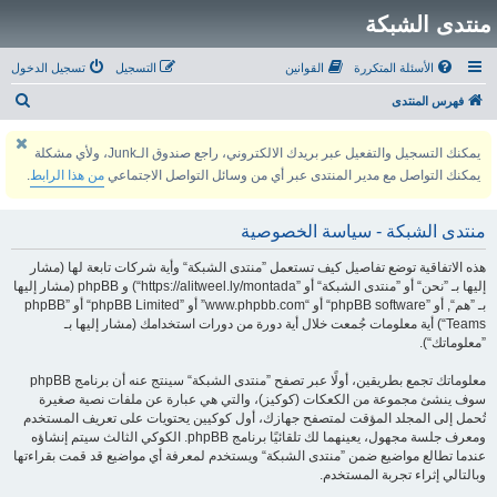
منتدى الشبكة
الأسئلة المتكررة
القوانين
التسجيل
تسجيل الدخول
ب
فهرس المنتدى
ح
يمكنك التسجيل والتفعيل عبر بريدك الالكتروني، راجع صندوق الـJunk، ولأي مشكلة
ث
يمكنك التواصل مع مدير المنتدى عبر أي من وسائل التواصل الاجتماعي
من هذا الرابط
.
منتدى الشبكة - سياسة الخصوصية
هذه الاتفاقية توضع تفاصيل كيف تستعمل ”منتدى الشبكة“ وأية شركات تابعة لها (مشار
إليها بـ ”نحن“ أو ”منتدى الشبكة“ أو ”https://alitweel.ly/montada“) و phpBB (مشار إليها
بـ ”هم“, أو ”phpBB software“ أو “www.phpbb.com” أو ”phpBB Limited“ أو ”phpBB
Teams“) أية معلومات جُمعت خلال أية دورة من دورات استخدامك (مشار إليها بـ
”معلوماتك“).
معلوماتك تجمع بطريقين، أولًا عبر تصفح ”منتدى الشبكة“ سينتج عنه أن برنامج phpBB
سوف ينشئ مجموعة من الكعكات (كوكيز)، والتي هي عبارة عن ملفات نصية صغيرة
تُحمل إلى المجلد المؤقت لمتصفح جهازك، أول كوكيين يحتويات على تعريف المستخدم
ومعرف جلسة مجهول، يعينهما لك تلقائيًا برنامج phpBB. الكوكي الثالث سيتم إنشاؤه
عندما تطالع مواضيع ضمن ”منتدى الشبكة“ ويستخدم لمعرفة أي مواضيع قد قمت بقراءتها
وبالتالي إثراء تجربة المستخدم.