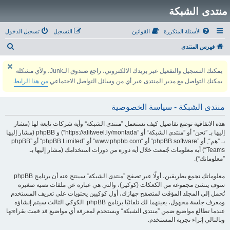
منتدى الشبكة
الأسئلة المتكررة
القوانين
التسجيل
تسجيل الدخول
ب
فهرس المنتدى
ح
يمكنك التسجيل والتفعيل عبر بريدك الالكتروني، راجع صندوق الـJunk، ولأي مشكلة
ث
يمكنك التواصل مع مدير المنتدى عبر أي من وسائل التواصل الاجتماعي
من هذا الرابط
.
منتدى الشبكة - سياسة الخصوصية
هذه الاتفاقية توضع تفاصيل كيف تستعمل ”منتدى الشبكة“ وأية شركات تابعة لها (مشار
إليها بـ ”نحن“ أو ”منتدى الشبكة“ أو ”https://alitweel.ly/montada“) و phpBB (مشار إليها
بـ ”هم“, أو ”phpBB software“ أو “www.phpbb.com” أو ”phpBB Limited“ أو ”phpBB
Teams“) أية معلومات جُمعت خلال أية دورة من دورات استخدامك (مشار إليها بـ
”معلوماتك“).
معلوماتك تجمع بطريقين، أولًا عبر تصفح ”منتدى الشبكة“ سينتج عنه أن برنامج phpBB
سوف ينشئ مجموعة من الكعكات (كوكيز)، والتي هي عبارة عن ملفات نصية صغيرة
تُحمل إلى المجلد المؤقت لمتصفح جهازك، أول كوكيين يحتويات على تعريف المستخدم
ومعرف جلسة مجهول، يعينهما لك تلقائيًا برنامج phpBB. الكوكي الثالث سيتم إنشاؤه
عندما تطالع مواضيع ضمن ”منتدى الشبكة“ ويستخدم لمعرفة أي مواضيع قد قمت بقراءتها
وبالتالي إثراء تجربة المستخدم.