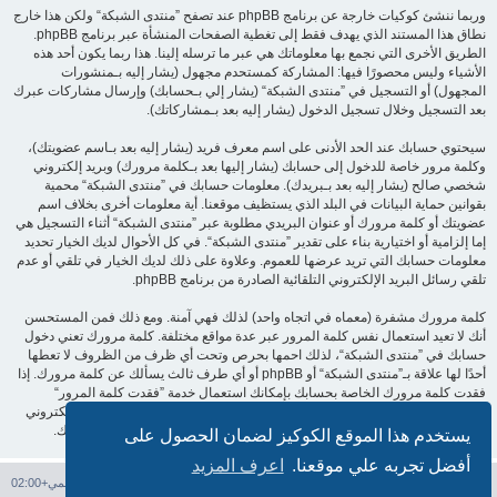
وربما ننشئ كوكيات خارجة عن برنامج phpBB عند تصفح ”منتدى الشبكة“ ولكن هذا خارج
نطاق هذا المستند الذي يهدف فقط إلى تغطية الصفحات المنشأة عبر برنامج phpBB.
الطريق الأخرى التي نجمع بها معلوماتك هي عبر ما ترسله إلينا. هذا ربما يكون أحد هذه
الأشياء وليس محصورًا فيها: المشاركة كمستحدم مجهول (يشار إليه بـمنشورات
المجهول) أو التسجيل في ”منتدى الشبكة“ (يشار إلي بـحسابك) وإرسال مشاركات عبرك
بعد التسجيل وخلال تسجيل الدخول (يشار إليه بعد بـمشاركاتك).
سيحتوي حسابك عند الحد الأدنى على اسم معرف فريد (يشار إليه بعد بـاسم عضويتك)،
وكلمة مرور خاصة للدخول إلى حسابك (يشار إليها بعد بـكلمة مرورك) وبريد إلكتروني
شخصي صالح (يشار إليه بعد بـبريدك). معلومات حسابك في ”منتدى الشبكة“ محمية
بقوانين حماية البيانات في البلد الذي يستظيف موقعنا. أية معلومات أخرى بخلاف اسم
عضويتك أو كلمة مرورك أو عنوان البريدي مطلوبة عبر ”منتدى الشبكة“ أثناء التسجيل هي
إما إلزامية أو اختيارية بناء على تقدير ”منتدى الشبكة“. في كل الأحوال لديك الخيار تحديد
معلومات حسابك التي تريد عرضها للعموم. وعلاوة على ذلك لديك الخيار في تلقي أو عدم
تلقي رسائل البريد الإلكتروني التلقائية الصادرة من برنامج phpBB.
كلمة مرورك مشفرة (معماه في اتجاه واحد) لذلك فهي آمنة. ومع ذلك فمن المستحسن
أنك لا تعيد استعمال نفس كلمة المرور عبر عدة مواقع مختلفة. كلمة مرورك تعني دخول
حسابك في ”منتدى الشبكة“، لذلك احمها بحرص وتحت أي ظرف من الظروف لا تعطها
أحدًا لها علاقة بـ”منتدى الشبكة“ أو phpBB أو أي طرف ثالث يسألك عن كلمة مرورك. إذا
فقدت كلمة مرورك الخاصة بحسابك بإمكانك استعمال خدمة ”فقدت كلمة المرور“
المقدمة من برنامج phpBB. هذه العملية ستسألك عن اسم عضويتك وبريدك الإلكتروني
وبعد ذلك برنامج phpBB سينشئ لك كلمة مرور جديدة لكي تدخل بها إلى حسابك.
يستخدم هذا الموقع الكوكيز لضمان الحصول على
أفضل تجربه علي موقعنا.
اعرف المزيد
فهرس المنتدى
حذف الكوكيز
جميع الأوقات تستخدم
التوقيت العالمي+02:00