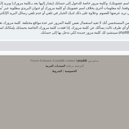
اسم عضويتك)، وكلمة مرور خاصة للدخول إلى حسابك (يشار إليها بعد بـكلمة مرورك) وبريد إ
قعنا. أية معلومات أخرى بخلاف اسم عضويتك أو كلمة مرورك أو عنوان البريدي مطلوبة عبر ”منتدى
يد عرضها للعموم. وعلاوة على ذلك لديك الخيار في تلقي أو عدم تلقي رسائل البريد الإلكتروني الت
من المستحسن أنك لا تعيد استعمال نفس كلمة المرور عبر عدة مواقع مختلفة. كلمة مرورك 
بدعم من
phpBB
® Forum Software © phpBB Limited
الترجمة برعاية
المنتديات العربية
الخصوصية
|
الشروط