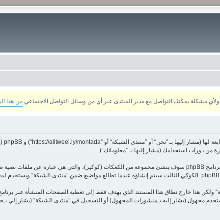
من هذا ال
معلوماتك تجمع بطريقين، أولًا عبر تصفح ”منتدى الشبكة“ سينتج عنه أن برنامج phpBB سوف ينشئ مجموعة من الكعكات (كوك
 كمستحدم مجهول (يشار إليه بـمنشورات المجهول) أو التسجيل في ”منتدى الشبكة“ (يشار إلي