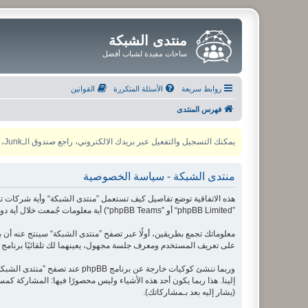
منتدى الشبكة
ساحات مفيدة لشباب أفضل
روابط سريعة
الأسئلة المتكررة
القوانين
فهرس المنتدى
يمكنك التسجيل والتفعيل عبر بريدك الالكتروني، راجع صندوق الـJunk، ولأي مشكلة يمكنك التواصل مع مدير المنتدى عبر أي من وسائل التواصل الاجتماعي
منتدى الشبكة - سياسة الخصوصية
”phpBB Limited“ أو ”phpBB Teams“) أية معلومات جُمعت خلال أية دورة من دورات استخدامك (مشار إليها بـ ”معلوماتك“).
على تعريف المستخدم ومعرف جلسة مجهول، يعينهما لك تلقائيًا برنامج phpBB. الكوكي الثالث سيتم إنشاؤه عندما تطالع مواضيع ضمن ”منتدى الشبكة“ ويستخدم لمعرفة أي مواضيع قد قمت بقراءتها وبالتالي إثراء تجربة المستخدم.
إلينا. هذا ربما يكون أحد هذه الأشياء وليس محصورًا فيها: المشاركة
(يشار إليه بعد بـمشاركاتك).