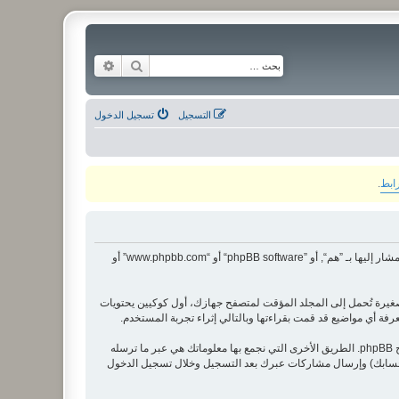
بحث
بحث متقدم
التسجيل
تسجيل الدخول
رابط
.
هذه الاتفاقية توضع تفاصيل كيف تستعمل ”منتدى الشبكة“ وأية شركات تابعة لها (مشار إليها بـ ”نحن“ أو ”منتدى الشبكة“ أو ”https://alitweel.ly/montada“) و phpBB (مشار إليها بـ ”هم“, أو ”phpBB software“ أو “www.phpbb.com” أو
يز)، والتي هي عبارة عن ملفات نصية صغيرة تُحمل إلى المجلد المؤقت لمتصفح جهازك، أول كوكيين يحتويات
وربما ننشئ كوكيات خارجة عن برنامج phpBB عند تصفح ”منتدى الشبكة“ ولكن هذا خارج نطاق هذا المستند الذي يهدف فقط إلى تغطية الصفحات المنشأة عبر برنامج phpBB. الطريق الأخرى التي نجمع بها معلوماتك هي عبر ما ترسله
 بـحسابك) وإرسال مشاركات عبرك بعد التسجيل وخلال تسجيل الدخول