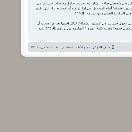
لكتروني شخصي صالح (يشار إليه بعد بـبريدك). معلومات حسابك في
 الشبكة“ أثناء التسجيل هي إما إلزامية أو اختيارية بناء على تقدير
لقائية الصادرة من برنامج phpBB.
تعني دخول حسابك في ”منتدى الشبكة“، لذلك احمها بحرص وتحت أي
ظرف من الظروف لا تعطها أحدًا لها علاقة بـ”منتدى الشبكة“ أو phpBB أو أي طرف ثالث يسألك عن كلمة مرورك. إذا فقدت كلمة مرورك الخاصة بحسابك بإمكانك استعمال خدمة ”فقدت كلمة المرور“ المقدمة من برنامج phpBB. هذه
حذف الكوكيز
جميع الأوقات تستخدم
التوقيت العالمي+02:00