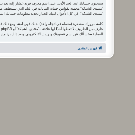
سيحتوي حسابك عند الحد الأدنى على اسم معرف فريد (يشار إليه بعد بـ
”منتدى الشبكة“ محمية بقوانين حماية البيانات في البلد الذي يستظيف مو
”منتدى الشبكة“. في كل الأحوال لديك الخيار تحديد معلومات حسابك التي تر
كلمة مرورك مشفرة (معماه في اتجاه واحد) لذلك فهي آمنة. ومع ذلك ف
العملية ستسألك عن اسم عضويتك وبريدك الإلكتروني وبعد ذلك برنامج phpBB سينشئ لك كلمة مرور جديدة لكي تدخل بها إلى حسابك.
فهرس المنتدى