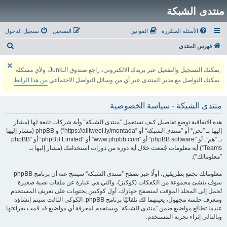
منتدى الشبكة
الأسئلة المتكررة
القوانين
التسجيل
تسجيل الدخول
ب
فهرس المنتدى
ح
يمكنك التسجيل والتفعيل عبر بريدك الالكتروني، راجع صندوق الـJunk، ولأي مشكلة
ث
يمكنك التواصل مع مدير المنتدى عبر أي من وسائل التواصل الاجتماعي
من هذا الرابط
.
منتدى الشبكة - سياسة الخصوصية
هذه الاتفاقية توضع تفاصيل كيف تستعمل ”منتدى الشبكة“ وأية شركات تابعة لها (مشار
إليها بـ ”نحن“ أو ”منتدى الشبكة“ أو ”https://alitweel.ly/montada“) و phpBB (مشار إليها
بـ ”هم“, أو ”phpBB software“ أو “www.phpbb.com” أو ”phpBB Limited“ أو ”phpBB
Teams“) أية معلومات جُمعت خلال أية دورة من دورات استخدامك (مشار إليها بـ
”معلوماتك“).
معلوماتك تجمع بطريقين، أولًا عبر تصفح ”منتدى الشبكة“ سينتج عنه أن برنامج phpBB
سوف ينشئ مجموعة من الكعكات (كوكيز)، والتي هي عبارة عن ملفات نصية صغيرة
تُحمل إلى المجلد المؤقت لمتصفح جهازك، أول كوكيين يحتويات على تعريف المستخدم
ومعرف جلسة مجهول، يعينهما لك تلقائيًا برنامج phpBB. الكوكي الثالث سيتم إنشاؤه
عندما تطالع مواضيع ضمن ”منتدى الشبكة“ ويستخدم لمعرفة أي مواضيع قد قمت بقراءتها
وبالتالي إثراء تجربة المستخدم.