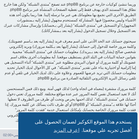
وربما ننشئ كوكيات خارجة عن برنامج phpBB عند تصفح ”منتدى الشبكة“ ولكن هذا خارج
نطاق هذا المستند الذي يهدف فقط إلى تغطية الصفحات المنشأة عبر برنامج phpBB.
الطريق الأخرى التي نجمع بها معلوماتك هي عبر ما ترسله إلينا. هذا ربما يكون أحد هذه
الأشياء وليس محصورًا فيها: المشاركة كمستحدم مجهول (يشار إليه بـمنشورات
المجهول) أو التسجيل في ”منتدى الشبكة“ (يشار إلي بـحسابك) وإرسال مشاركات عبرك
بعد التسجيل وخلال تسجيل الدخول (يشار إليه بعد بـمشاركاتك).
سيحتوي حسابك عند الحد الأدنى على اسم معرف فريد (يشار إليه بعد بـاسم عضويتك)،
وكلمة مرور خاصة للدخول إلى حسابك (يشار إليها بعد بـكلمة مرورك) وبريد إلكتروني
شخصي صالح (يشار إليه بعد بـبريدك). معلومات حسابك في ”منتدى الشبكة“ محمية
بقوانين حماية البيانات في البلد الذي يستظيف موقعنا. أية معلومات أخرى بخلاف اسم
عضويتك أو كلمة مرورك أو عنوان البريدي مطلوبة عبر ”منتدى الشبكة“ أثناء التسجيل هي
إما إلزامية أو اختيارية بناء على تقدير ”منتدى الشبكة“. في كل الأحوال لديك الخيار تحديد
معلومات حسابك التي تريد عرضها للعموم. وعلاوة على ذلك لديك الخيار في تلقي أو عدم
تلقي رسائل البريد الإلكتروني التلقائية الصادرة من برنامج phpBB.
كلمة مرورك مشفرة (معماه في اتجاه واحد) لذلك فهي آمنة. ومع ذلك فمن المستحسن
أنك لا تعيد استعمال نفس كلمة المرور عبر عدة مواقع مختلفة. كلمة مرورك تعني دخول
حسابك في ”منتدى الشبكة“، لذلك احمها بحرص وتحت أي ظرف من الظروف لا تعطها
أحدًا لها علاقة بـ”منتدى الشبكة“ أو phpBB أو أي طرف ثالث يسألك عن كلمة مرورك. إذا
فقدت كلمة مرورك الخاصة بحسابك بإمكانك استعمال خدمة ”فقدت كلمة المرور“
المقدمة من برنامج phpBB. هذه العملية ستسألك عن اسم عضويتك وبريدك الإلكتروني
وبعد ذلك برنامج phpBB سينشئ لك كلمة مرور جديدة لكي تدخل بها إلى حسابك.
يستخدم هذا الموقع الكوكيز لضمان الحصول على
أفضل تجربه علي موقعنا.
اعرف المزيد
فهرس المنتدى
حذف الكوكيز
جميع الأوقات تستخدم
التوقيت العالمي+02:00