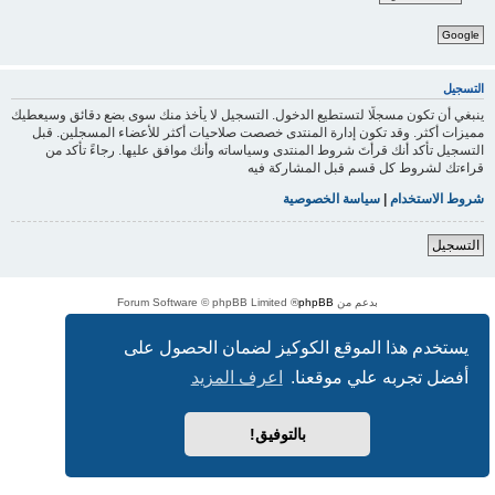
Google
التسجيل
ينبغي أن تكون مسجلًا لتستطيع الدخول. التسجيل لا يأخذ منك سوى بضع دقائق وسيعطيك
مميزات أكثر. وقد تكون إدارة المنتدى خصصت صلاحيات أكثر للأعضاء المسجلين. قبل
التسجيل تأكد أنك قرأتَ شروط المنتدى وسياساته وأنك موافق عليها. رجاءً تأكد من
قراءتك لشروط كل قسم قبل المشاركة فيه
شروط الاستخدام
|
سياسة الخصوصية
التسجيل
بدعم من
phpBB
® Forum Software © phpBB Limited
الترجمة برعاية
المنتديات العربية
الخصوصية
|
الشروط
يستخدم هذا الموقع الكوكيز لضمان الحصول على
أفضل تجربه علي موقعنا.
اعرف المزيد
بالتوفيق!