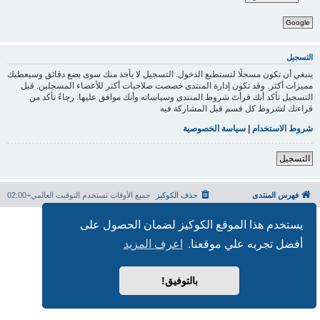
Google
التسجيل
ينبغي أن تكون مسجلًا لتستطيع الدخول. التسجيل لا يأخذ منك سوى بضع دقائق وسيعطيك
مميزات أكثر. وقد تكون إدارة المنتدى خصصت صلاحيات أكثر للأعضاء المسجلين. قبل
التسجيل تأكد أنك قرأتَ شروط المنتدى وسياساته وأنك موافق عليها. رجاءً تأكد من
قراءتك لشروط كل قسم قبل المشاركة فيه
شروط الاستخدام
|
سياسة الخصوصية
التسجيل
فهرس المنتدى
حذف الكوكيز
جميع الأوقات تستخدم
التوقيت العالمي+02:00
بدعم من
phpBB
® Forum Software © phpBB Limited
يستخدم هذا الموقع الكوكيز لضمان الحصول على
الترجمة برعاية
المنتديات العربية
أفضل تجربه علي موقعنا.
اعرف المزيد
الخصوصية
|
الشروط
بالتوفيق!