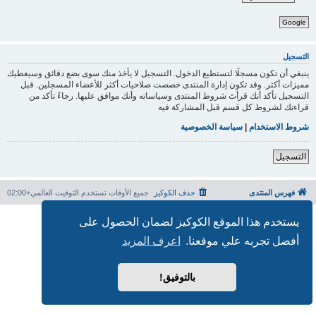
Google
التسجيل
ينبغي أن تكون مسجلًا لتستطيع الدخول. التسجيل لا يأخذ منك سوى بضع دقائق وسيعطيك
مميزات أكثر. وقد تكون إدارة المنتدى خصصت صلاحيات أكثر للأعضاء المسجلين. قبل
التسجيل تأكد أنك قرأتَ شروط المنتدى وسياساته وأنك موافق عليها. رجاءً تأكد من
قراءتك لشروط كل قسم قبل المشاركة فيه
شروط الاستخدام
|
سياسة الخصوصية
التسجيل
فهرس المنتدى
حذف الكوكيز
جميع الأوقات تستخدم
التوقيت العالمي+02:00
بدعم من
phpBB
® Forum Software © phpBB Limited
يستخدم هذا الموقع الكوكيز لضمان الحصول على
الترجمة برعاية
المنتديات العربية
أفضل تجربه علي موقعنا.
اعرف المزيد
الخصوصية
|
الشروط
بالتوفيق!