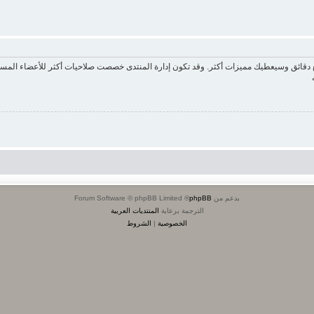
ع دقائق وسيعطيك مميزات أكثر. وقد تكون إدارة المنتدى خصصت صلاحيات أكثر للأعضاء المسج
بدعم من
phpBB
® Forum Software © phpBB Limited
الترجمة برعاية
المنتديات العربية
الخصوصية
|
الشروط