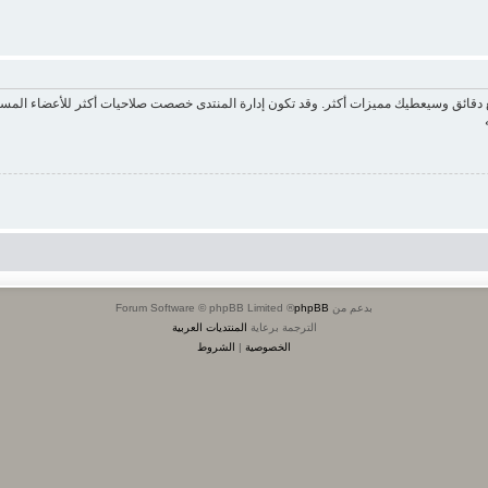
ع دقائق وسيعطيك مميزات أكثر. وقد تكون إدارة المنتدى خصصت صلاحيات أكثر للأعضاء المسج
بدعم من
phpBB
® Forum Software © phpBB Limited
الترجمة برعاية
المنتديات العربية
الخصوصية
|
الشروط