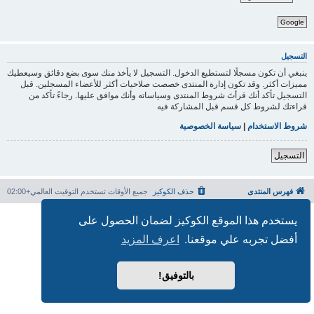
Google
التسجيل
ينبغي أن تكون مسجلًا لتستطيع الدخول. التسجيل لا يأخذ منك سوى بضع دقائق وسيعطيك
مميزات أكثر. وقد تكون إدارة المنتدى خصصت صلاحيات أكثر للأعضاء المسجلين. قبل
التسجيل تأكد أنك قرأتَ شروط المنتدى وسياساته وأنك موافق عليها. رجاءً تأكد من
قراءتك لشروط كل قسم قبل المشاركة فيه
شروط الاستخدام
|
سياسة الخصوصية
التسجيل
فهرس المنتدى
حذف الكوكيز
جميع الأوقات تستخدم
التوقيت العالمي+02:00
بدعم من
phpBB
® Forum Software © phpBB Limited
يستخدم هذا الموقع الكوكيز لضمان الحصول على
الترجمة برعاية
المنتديات العربية
أفضل تجربه علي موقعنا.
اعرف المزيد
الخصوصية
|
الشروط
بالتوفيق!