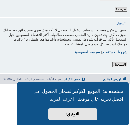
Google
التسجيل
ينبغي أن تكون مسجلًا لتستطيع الدخول. التسجيل لا يأخذ منك سوى بضع دقائق وسيعطيك
مميزات أكثر. وقد تكون إدارة المنتدى خصصت صلاحيات أكثر للأعضاء المسجلين. قبل
التسجيل تأكد أنك قرأتَ شروط المنتدى وسياساته وأنك موافق عليها. رجاءً تأكد من
قراءتك لشروط كل قسم قبل المشاركة فيه
شروط الاستخدام
|
سياسة الخصوصية
التسجيل
فهرس المنتدى
حذف الكوكيز
جميع الأوقات تستخدم
التوقيت العالمي+02:00
بدعم من
phpBB
® Forum Software © phpBB Limited
يستخدم هذا الموقع الكوكيز لضمان الحصول على
الترجمة برعاية
المنتديات العربية
أفضل تجربه علي موقعنا.
اعرف المزيد
الخصوصية
|
الشروط
بالتوفيق!