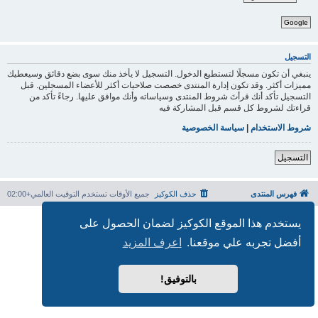
Google
التسجيل
ينبغي أن تكون مسجلًا لتستطيع الدخول. التسجيل لا يأخذ منك سوى بضع دقائق وسيعطيك
مميزات أكثر. وقد تكون إدارة المنتدى خصصت صلاحيات أكثر للأعضاء المسجلين. قبل
التسجيل تأكد أنك قرأتَ شروط المنتدى وسياساته وأنك موافق عليها. رجاءً تأكد من
قراءتك لشروط كل قسم قبل المشاركة فيه
شروط الاستخدام
|
سياسة الخصوصية
التسجيل
فهرس المنتدى
حذف الكوكيز
جميع الأوقات تستخدم
التوقيت العالمي+02:00
بدعم من
phpBB
® Forum Software © phpBB Limited
يستخدم هذا الموقع الكوكيز لضمان الحصول على
الترجمة برعاية
المنتديات العربية
أفضل تجربه علي موقعنا.
اعرف المزيد
الخصوصية
|
الشروط
بالتوفيق!