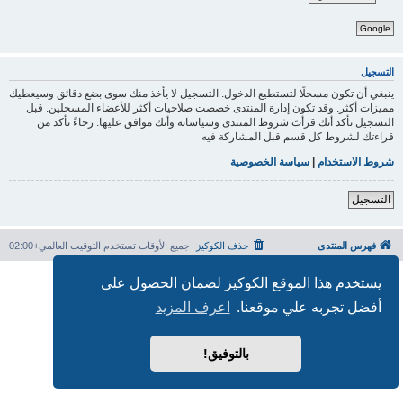
Google
التسجيل
ينبغي أن تكون مسجلًا لتستطيع الدخول. التسجيل لا يأخذ منك سوى بضع دقائق وسيعطيك
مميزات أكثر. وقد تكون إدارة المنتدى خصصت صلاحيات أكثر للأعضاء المسجلين. قبل
التسجيل تأكد أنك قرأتَ شروط المنتدى وسياساته وأنك موافق عليها. رجاءً تأكد من
قراءتك لشروط كل قسم قبل المشاركة فيه
شروط الاستخدام
|
سياسة الخصوصية
التسجيل
فهرس المنتدى
حذف الكوكيز
جميع الأوقات تستخدم
التوقيت العالمي+02:00
بدعم من
phpBB
® Forum Software © phpBB Limited
يستخدم هذا الموقع الكوكيز لضمان الحصول على
الترجمة برعاية
المنتديات العربية
أفضل تجربه علي موقعنا.
اعرف المزيد
الخصوصية
|
الشروط
بالتوفيق!