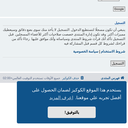
Google
التسجيل
ينبغي أن تكون مسجلًا لتستطيع الدخول. التسجيل لا يأخذ منك سوى بضع دقائق وسيعطيك
مميزات أكثر. وقد تكون إدارة المنتدى خصصت صلاحيات أكثر للأعضاء المسجلين. قبل
التسجيل تأكد أنك قرأتَ شروط المنتدى وسياساته وأنك موافق عليها. رجاءً تأكد من
قراءتك لشروط كل قسم قبل المشاركة فيه
شروط الاستخدام
|
سياسة الخصوصية
التسجيل
فهرس المنتدى
حذف الكوكيز
جميع الأوقات تستخدم
التوقيت العالمي+02:00
بدعم من
phpBB
® Forum Software © phpBB Limited
يستخدم هذا الموقع الكوكيز لضمان الحصول على
الترجمة برعاية
المنتديات العربية
أفضل تجربه علي موقعنا.
اعرف المزيد
الخصوصية
|
الشروط
بالتوفيق!