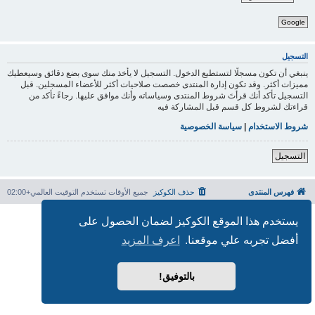
Google
التسجيل
ينبغي أن تكون مسجلًا لتستطيع الدخول. التسجيل لا يأخذ منك سوى بضع دقائق وسيعطيك
مميزات أكثر. وقد تكون إدارة المنتدى خصصت صلاحيات أكثر للأعضاء المسجلين. قبل
التسجيل تأكد أنك قرأتَ شروط المنتدى وسياساته وأنك موافق عليها. رجاءً تأكد من
قراءتك لشروط كل قسم قبل المشاركة فيه
شروط الاستخدام
|
سياسة الخصوصية
التسجيل
فهرس المنتدى
حذف الكوكيز
جميع الأوقات تستخدم
التوقيت العالمي+02:00
بدعم من
phpBB
® Forum Software © phpBB Limited
يستخدم هذا الموقع الكوكيز لضمان الحصول على
الترجمة برعاية
المنتديات العربية
أفضل تجربه علي موقعنا.
اعرف المزيد
الخصوصية
|
الشروط
بالتوفيق!