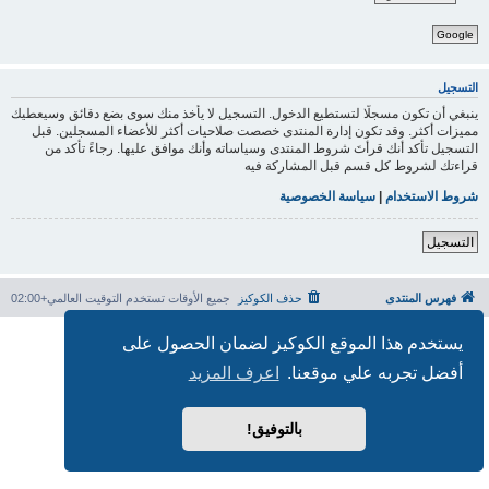
Google
التسجيل
ينبغي أن تكون مسجلًا لتستطيع الدخول. التسجيل لا يأخذ منك سوى بضع دقائق وسيعطيك
مميزات أكثر. وقد تكون إدارة المنتدى خصصت صلاحيات أكثر للأعضاء المسجلين. قبل
التسجيل تأكد أنك قرأتَ شروط المنتدى وسياساته وأنك موافق عليها. رجاءً تأكد من
قراءتك لشروط كل قسم قبل المشاركة فيه
شروط الاستخدام
|
سياسة الخصوصية
التسجيل
فهرس المنتدى
حذف الكوكيز
جميع الأوقات تستخدم
التوقيت العالمي+02:00
بدعم من
phpBB
® Forum Software © phpBB Limited
يستخدم هذا الموقع الكوكيز لضمان الحصول على
الترجمة برعاية
المنتديات العربية
أفضل تجربه علي موقعنا.
اعرف المزيد
الخصوصية
|
الشروط
بالتوفيق!