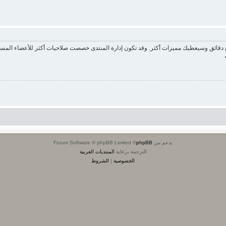
ع دقائق وسيعطيك مميزات أكثر. وقد تكون إدارة المنتدى خصصت صلاحيات أكثر للأعضاء المسج
بدعم من
phpBB
® Forum Software © phpBB Limited
الترجمة برعاية
المنتديات العربية
الخصوصية
|
الشروط