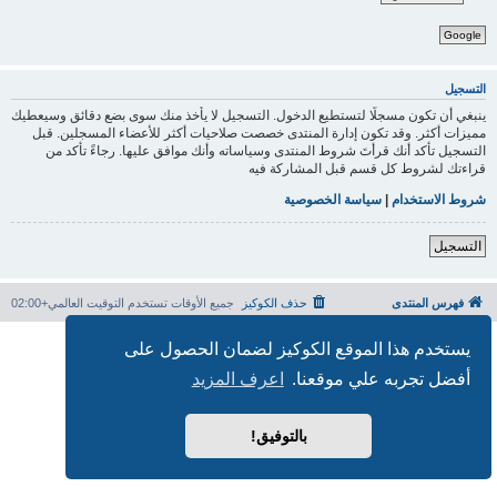
Google
التسجيل
ينبغي أن تكون مسجلًا لتستطيع الدخول. التسجيل لا يأخذ منك سوى بضع دقائق وسيعطيك
مميزات أكثر. وقد تكون إدارة المنتدى خصصت صلاحيات أكثر للأعضاء المسجلين. قبل
التسجيل تأكد أنك قرأتَ شروط المنتدى وسياساته وأنك موافق عليها. رجاءً تأكد من
قراءتك لشروط كل قسم قبل المشاركة فيه
شروط الاستخدام
|
سياسة الخصوصية
التسجيل
فهرس المنتدى
حذف الكوكيز
جميع الأوقات تستخدم
التوقيت العالمي+02:00
بدعم من
phpBB
® Forum Software © phpBB Limited
يستخدم هذا الموقع الكوكيز لضمان الحصول على
الترجمة برعاية
المنتديات العربية
أفضل تجربه علي موقعنا.
اعرف المزيد
الخصوصية
|
الشروط
بالتوفيق!