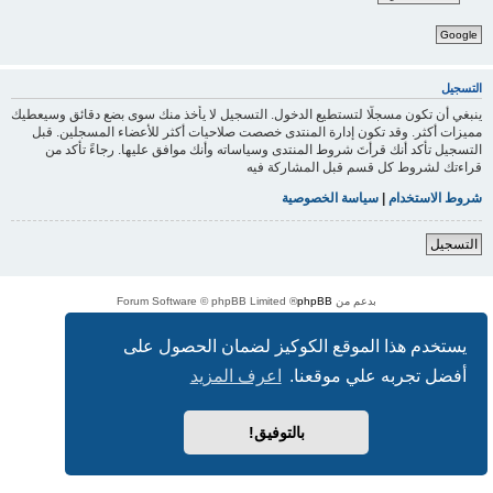
Google
التسجيل
ينبغي أن تكون مسجلًا لتستطيع الدخول. التسجيل لا يأخذ منك سوى بضع دقائق وسيعطيك
مميزات أكثر. وقد تكون إدارة المنتدى خصصت صلاحيات أكثر للأعضاء المسجلين. قبل
التسجيل تأكد أنك قرأتَ شروط المنتدى وسياساته وأنك موافق عليها. رجاءً تأكد من
قراءتك لشروط كل قسم قبل المشاركة فيه
شروط الاستخدام
|
سياسة الخصوصية
التسجيل
بدعم من
phpBB
® Forum Software © phpBB Limited
الترجمة برعاية
المنتديات العربية
الخصوصية
|
الشروط
يستخدم هذا الموقع الكوكيز لضمان الحصول على
أفضل تجربه علي موقعنا.
اعرف المزيد
بالتوفيق!