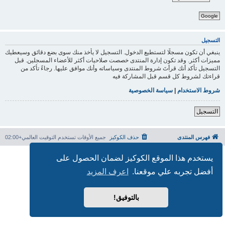
Google
التسجيل
ينبغي أن تكون مسجلًا لتستطيع الدخول. التسجيل لا يأخذ منك سوى بضع دقائق وسيعطيك
مميزات أكثر. وقد تكون إدارة المنتدى خصصت صلاحيات أكثر للأعضاء المسجلين. قبل
التسجيل تأكد أنك قرأتَ شروط المنتدى وسياساته وأنك موافق عليها. رجاءً تأكد من
قراءتك لشروط كل قسم قبل المشاركة فيه
شروط الاستخدام
|
سياسة الخصوصية
التسجيل
فهرس المنتدى
حذف الكوكيز
جميع الأوقات تستخدم
التوقيت العالمي+02:00
بدعم من
phpBB
® Forum Software © phpBB Limited
يستخدم هذا الموقع الكوكيز لضمان الحصول على
الترجمة برعاية
المنتديات العربية
أفضل تجربه علي موقعنا.
اعرف المزيد
الخصوصية
|
الشروط
بالتوفيق!