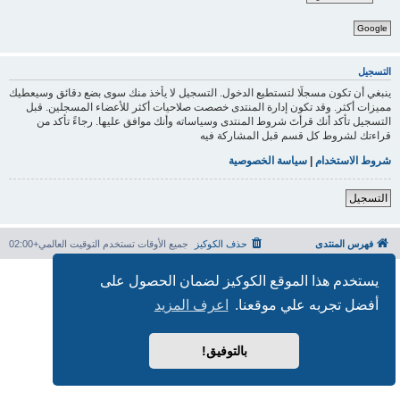
Google
التسجيل
ينبغي أن تكون مسجلًا لتستطيع الدخول. التسجيل لا يأخذ منك سوى بضع دقائق وسيعطيك
مميزات أكثر. وقد تكون إدارة المنتدى خصصت صلاحيات أكثر للأعضاء المسجلين. قبل
التسجيل تأكد أنك قرأتَ شروط المنتدى وسياساته وأنك موافق عليها. رجاءً تأكد من
قراءتك لشروط كل قسم قبل المشاركة فيه
شروط الاستخدام
|
سياسة الخصوصية
التسجيل
فهرس المنتدى
حذف الكوكيز
جميع الأوقات تستخدم
التوقيت العالمي+02:00
بدعم من
phpBB
® Forum Software © phpBB Limited
يستخدم هذا الموقع الكوكيز لضمان الحصول على
الترجمة برعاية
المنتديات العربية
أفضل تجربه علي موقعنا.
اعرف المزيد
الخصوصية
|
الشروط
بالتوفيق!