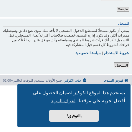
Google
التسجيل
ينبغي أن تكون مسجلًا لتستطيع الدخول. التسجيل لا يأخذ منك سوى بضع دقائق وسيعطيك
مميزات أكثر. وقد تكون إدارة المنتدى خصصت صلاحيات أكثر للأعضاء المسجلين. قبل
التسجيل تأكد أنك قرأتَ شروط المنتدى وسياساته وأنك موافق عليها. رجاءً تأكد من
قراءتك لشروط كل قسم قبل المشاركة فيه
شروط الاستخدام
|
سياسة الخصوصية
التسجيل
فهرس المنتدى
حذف الكوكيز
جميع الأوقات تستخدم
التوقيت العالمي+02:00
بدعم من
phpBB
® Forum Software © phpBB Limited
يستخدم هذا الموقع الكوكيز لضمان الحصول على
الترجمة برعاية
المنتديات العربية
أفضل تجربه علي موقعنا.
اعرف المزيد
الخصوصية
|
الشروط
بالتوفيق!