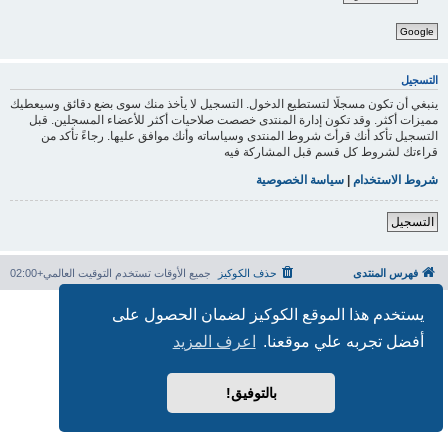
Google
التسجيل
ينبغي أن تكون مسجلًا لتستطيع الدخول. التسجيل لا يأخذ منك سوى بضع دقائق وسيعطيك
مميزات أكثر. وقد تكون إدارة المنتدى خصصت صلاحيات أكثر للأعضاء المسجلين. قبل
التسجيل تأكد أنك قرأتَ شروط المنتدى وسياساته وأنك موافق عليها. رجاءً تأكد من
قراءتك لشروط كل قسم قبل المشاركة فيه
شروط الاستخدام
|
سياسة الخصوصية
التسجيل
فهرس المنتدى
حذف الكوكيز
جميع الأوقات تستخدم
التوقيت العالمي+02:00
بدعم من
phpBB
® Forum Software © phpBB Limited
يستخدم هذا الموقع الكوكيز لضمان الحصول على
الترجمة برعاية
المنتديات العربية
أفضل تجربه علي موقعنا.
اعرف المزيد
الخصوصية
|
الشروط
بالتوفيق!