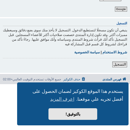
Google
التسجيل
ينبغي أن تكون مسجلًا لتستطيع الدخول. التسجيل لا يأخذ منك سوى بضع دقائق وسيعطيك
مميزات أكثر. وقد تكون إدارة المنتدى خصصت صلاحيات أكثر للأعضاء المسجلين. قبل
التسجيل تأكد أنك قرأتَ شروط المنتدى وسياساته وأنك موافق عليها. رجاءً تأكد من
قراءتك لشروط كل قسم قبل المشاركة فيه
شروط الاستخدام
|
سياسة الخصوصية
التسجيل
فهرس المنتدى
حذف الكوكيز
جميع الأوقات تستخدم
التوقيت العالمي+02:00
بدعم من
phpBB
® Forum Software © phpBB Limited
يستخدم هذا الموقع الكوكيز لضمان الحصول على
الترجمة برعاية
المنتديات العربية
أفضل تجربه علي موقعنا.
اعرف المزيد
الخصوصية
|
الشروط
بالتوفيق!