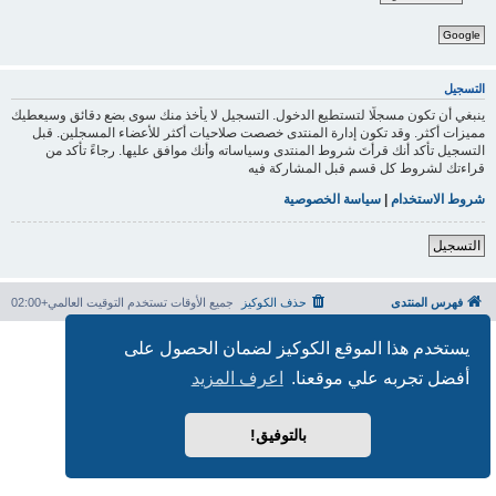
Google
التسجيل
ينبغي أن تكون مسجلًا لتستطيع الدخول. التسجيل لا يأخذ منك سوى بضع دقائق وسيعطيك
مميزات أكثر. وقد تكون إدارة المنتدى خصصت صلاحيات أكثر للأعضاء المسجلين. قبل
التسجيل تأكد أنك قرأتَ شروط المنتدى وسياساته وأنك موافق عليها. رجاءً تأكد من
قراءتك لشروط كل قسم قبل المشاركة فيه
شروط الاستخدام
|
سياسة الخصوصية
التسجيل
فهرس المنتدى
حذف الكوكيز
جميع الأوقات تستخدم
التوقيت العالمي+02:00
بدعم من
phpBB
® Forum Software © phpBB Limited
يستخدم هذا الموقع الكوكيز لضمان الحصول على
الترجمة برعاية
المنتديات العربية
أفضل تجربه علي موقعنا.
اعرف المزيد
الخصوصية
|
الشروط
بالتوفيق!