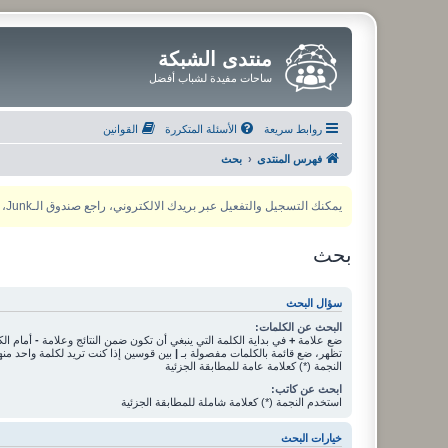
منتدى الشبكة
ساحات مفيدة لشباب أفضل
روابط سريعة
الأسئلة المتكررة
القوانين
فهرس المنتدى
بحث
يمكنك التسجيل والتفعيل عبر بريدك الالكتروني، راجع صندوق الـJunk، ولأي مشكلة يمكنك التواصل مع مدير المنتدى عبر أي من وسائل التواصل الاجتماعي
بحث
سؤال البحث
البحث عن الكلمات:
ضع علامة
+
في بداية الكلمة التي ينبغي أن تكون ضمن النتائج وعلامة
-
أمام الك
تظهر، ضع قائمة بالكلمات مفصولة بـ
|
بين قوسين إذا كنت تريد لكلمة واحد من
النجمة (*) كعلامة عامة للمطابقة الجزئية
ابحث عن كاتب:
استخدم النجمة (*) كعلامة شاملة للمطابقة الجزئية
خيارات البحث