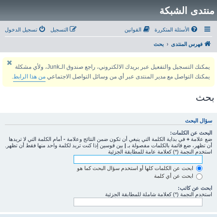
منتدى الشبكة
الأسئلة المتكررة
القوانين
التسجيل
تسجيل الدخول
فهرس المنتدى
بحث
يمكنك التسجيل والتفعيل عبر بريدك الالكتروني، راجع صندوق الـJunk، ولأي مشكلة
يمكنك التواصل مع مدير المنتدى عبر أي من وسائل التواصل الاجتماعي
من هذا الرابط
.
بحث
سؤال البحث
البحث عن الكلمات:
ضع علامة
+
في بداية الكلمة التي ينبغي أن تكون ضمن النتائج وعلامة
-
أمام الكلمة التي لا تريدها
أن تظهر، ضع قائمة بالكلمات مفصولة بـ
|
بين قوسين إذا كنت تريد لكلمة واحد منها فقط أن تظهر.
استخدم النجمة (*) كعلامة عامة للمطابقة الجزئية
ابحث عن الكلمات كلها أو استخدم سؤال البحث كما هو
ابحث عن أي كلمة
ابحث عن كاتب:
استخدم النجمة (*) كعلامة شاملة للمطابقة الجزئية