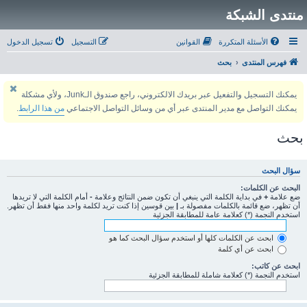
منتدى الشبكة
الأسئلة المتكررة
القوانين
التسجيل
تسجيل الدخول
فهرس المنتدى
بحث
يمكنك التسجيل والتفعيل عبر بريدك الالكتروني، راجع صندوق الـJunk، ولأي مشكلة
يمكنك التواصل مع مدير المنتدى عبر أي من وسائل التواصل الاجتماعي
من هذا الرابط
.
بحث
سؤال البحث
البحث عن الكلمات:
ضع علامة
+
في بداية الكلمة التي ينبغي أن تكون ضمن النتائج وعلامة
-
أمام الكلمة التي لا تريدها
أن تظهر، ضع قائمة بالكلمات مفصولة بـ
|
بين قوسين إذا كنت تريد لكلمة واحد منها فقط أن تظهر.
استخدم النجمة (*) كعلامة عامة للمطابقة الجزئية
ابحث عن الكلمات كلها أو استخدم سؤال البحث كما هو
ابحث عن أي كلمة
ابحث عن كاتب:
استخدم النجمة (*) كعلامة شاملة للمطابقة الجزئية