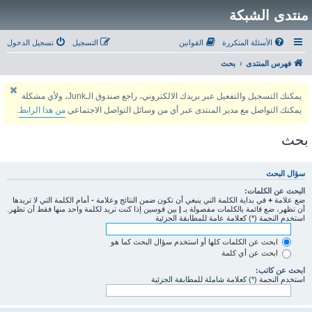
منتدى الشبكة
الأسئلة المتكررة
القوانين
التسجيل
تسجيل الدخول
فهرس المنتدى
بحث
يمكنك التسجيل والتفعيل عبر بريدك الالكتروني، راجع صندوق الـJunk، ولأي مشكلة
يمكنك التواصل مع مدير المنتدى عبر أي من وسائل التواصل الاجتماعي
من هذا الرابط
.
بحث
سؤال البحث
البحث عن الكلمات:
ضع علامة
+
في بداية الكلمة التي ينبغي أن تكون ضمن النتائج وعلامة
-
أمام الكلمة التي لا تريدها
أن تظهر، ضع قائمة بالكلمات مفصولة بـ
|
بين قوسين إذا كنت تريد لكلمة واحد منها فقط أن تظهر.
استخدم النجمة (*) كعلامة عامة للمطابقة الجزئية
ابحث عن الكلمات كلها أو استخدم سؤال البحث كما هو
ابحث عن أي كلمة
ابحث عن كاتب:
استخدم النجمة (*) كعلامة شاملة للمطابقة الجزئية