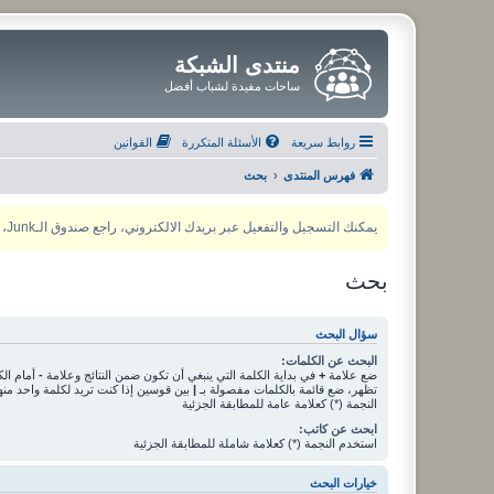
منتدى الشبكة
ساحات مفيدة لشباب أفضل
روابط سريعة
الأسئلة المتكررة
القوانين
فهرس المنتدى
بحث
يمكنك التسجيل والتفعيل عبر بريدك الالكتروني، راجع صندوق الـJunk، ولأي مشكلة يمكنك التواصل مع مدير المنتدى عبر أي من وسائل التواصل الاجتماعي
بحث
سؤال البحث
البحث عن الكلمات:
ضع علامة
+
في بداية الكلمة التي ينبغي أن تكون ضمن النتائج وعلامة
-
أمام الك
تظهر، ضع قائمة بالكلمات مفصولة بـ
|
بين قوسين إذا كنت تريد لكلمة واحد من
النجمة (*) كعلامة عامة للمطابقة الجزئية
ابحث عن كاتب:
استخدم النجمة (*) كعلامة شاملة للمطابقة الجزئية
خيارات البحث