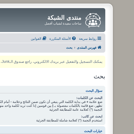
منتدى الشبكة
ساحات مفيدة لشباب أفضل
روابط سريعة
الأسئلة المتكررة
القوانين
فهرس المنتدى
بحث
يمكنك التسجيل والتفعيل عبر بريدك الالكتروني، راجع صندوق الـJunk، ولأي مشكلة يمكنك التواصل مع مدير المنتدى عبر أي من وسائل التواصل الاجتماعي
بحث
سؤال البحث
البحث عن الكلمات:
ضع علامة
+
في بداية الكلمة التي ينبغي أن تكون ضمن النتائج وعلامة
-
أمام الك
تظهر، ضع قائمة بالكلمات مفصولة بـ
|
بين قوسين إذا كنت تريد لكلمة واحد من
النجمة (*) كعلامة عامة للمطابقة الجزئية
ابحث عن كاتب:
استخدم النجمة (*) كعلامة شاملة للمطابقة الجزئية
خيارات البحث