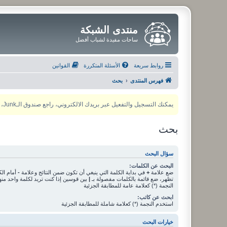
منتدى الشبكة
ساحات مفيدة لشباب أفضل
روابط سريعة
الأسئلة المتكررة
القوانين
فهرس المنتدى
بحث
يمكنك التسجيل والتفعيل عبر بريدك الالكتروني، راجع صندوق الـJunk، ولأي مشكلة يمكنك التواصل مع مدير المنتدى عبر أي من وسائل التواصل الاجتماعي
بحث
سؤال البحث
البحث عن الكلمات:
ضع علامة
+
في بداية الكلمة التي ينبغي أن تكون ضمن النتائج وعلامة
-
أمام الك
تظهر، ضع قائمة بالكلمات مفصولة بـ
|
بين قوسين إذا كنت تريد لكلمة واحد من
النجمة (*) كعلامة عامة للمطابقة الجزئية
ابحث عن كاتب:
استخدم النجمة (*) كعلامة شاملة للمطابقة الجزئية
خيارات البحث