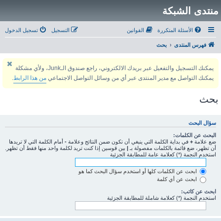
منتدى الشبكة
الأسئلة المتكررة
القوانين
التسجيل
تسجيل الدخول
فهرس المنتدى
بحث
يمكنك التسجيل والتفعيل عبر بريدك الالكتروني، راجع صندوق الـJunk، ولأي مشكلة
يمكنك التواصل مع مدير المنتدى عبر أي من وسائل التواصل الاجتماعي
من هذا الرابط
.
بحث
سؤال البحث
البحث عن الكلمات:
ضع علامة
+
في بداية الكلمة التي ينبغي أن تكون ضمن النتائج وعلامة
-
أمام الكلمة التي لا تريدها
أن تظهر، ضع قائمة بالكلمات مفصولة بـ
|
بين قوسين إذا كنت تريد لكلمة واحد منها فقط أن تظهر.
استخدم النجمة (*) كعلامة عامة للمطابقة الجزئية
ابحث عن الكلمات كلها أو استخدم سؤال البحث كما هو
ابحث عن أي كلمة
ابحث عن كاتب:
استخدم النجمة (*) كعلامة شاملة للمطابقة الجزئية