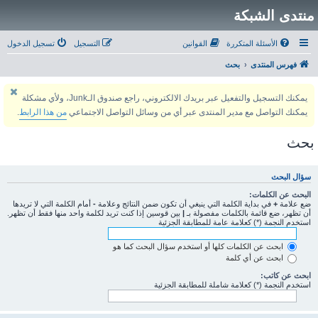
منتدى الشبكة
الأسئلة المتكررة
القوانين
التسجيل
تسجيل الدخول
فهرس المنتدى
بحث
يمكنك التسجيل والتفعيل عبر بريدك الالكتروني، راجع صندوق الـJunk، ولأي مشكلة
يمكنك التواصل مع مدير المنتدى عبر أي من وسائل التواصل الاجتماعي
من هذا الرابط
.
بحث
سؤال البحث
البحث عن الكلمات:
ضع علامة
+
في بداية الكلمة التي ينبغي أن تكون ضمن النتائج وعلامة
-
أمام الكلمة التي لا تريدها
أن تظهر، ضع قائمة بالكلمات مفصولة بـ
|
بين قوسين إذا كنت تريد لكلمة واحد منها فقط أن تظهر.
استخدم النجمة (*) كعلامة عامة للمطابقة الجزئية
ابحث عن الكلمات كلها أو استخدم سؤال البحث كما هو
ابحث عن أي كلمة
ابحث عن كاتب:
استخدم النجمة (*) كعلامة شاملة للمطابقة الجزئية