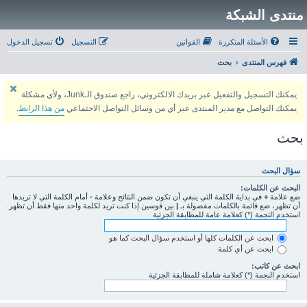
منتدى الشبكة
الأسئلة المتكررة
القوانين
التسجيل
تسجيل الدخول
فهرس المنتدى
بحث
يمكنك التسجيل والتفعيل عبر بريدك الالكتروني، راجع صندوق الـJunk، ولأي مشكلة
يمكنك التواصل مع مدير المنتدى عبر أي من وسائل التواصل الاجتماعي
من هذا الرابط
.
بحث
سؤال البحث
البحث عن الكلمات:
ضع علامة
+
في بداية الكلمة التي ينبغي أن تكون ضمن النتائج وعلامة
-
أمام الكلمة التي لا تريدها
أن تظهر، ضع قائمة بالكلمات مفصولة بـ
|
بين قوسين إذا كنت تريد لكلمة واحد منها فقط أن تظهر.
استخدم النجمة (*) كعلامة عامة للمطابقة الجزئية
ابحث عن الكلمات كلها أو استخدم سؤال البحث كما هو
ابحث عن أي كلمة
ابحث عن كاتب:
استخدم النجمة (*) كعلامة شاملة للمطابقة الجزئية