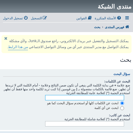
منتدى الشبكة
الأسئلة المتكررة
القوانين
التسجيل
تسجيل الدخول
فهرس المنتدى
بحث
يمكنك التسجيل والتفعيل عبر بريدك الالكتروني، راجع صندوق الـJunk، ولأي مشكلة
يمكنك التواصل مع مدير المنتدى عبر أي من وسائل التواصل الاجتماعي
من هذا الرابط
.
بحث
سؤال البحث
البحث عن الكلمات:
ضع علامة
+
في بداية الكلمة التي ينبغي أن تكون ضمن النتائج وعلامة
-
أمام الكلمة التي لا تريدها
أن تظهر، ضع قائمة بالكلمات مفصولة بـ
|
بين قوسين إذا كنت تريد لكلمة واحد منها فقط أن تظهر.
استخدم النجمة (*) كعلامة عامة للمطابقة الجزئية
ابحث عن الكلمات كلها أو استخدم سؤال البحث كما هو
ابحث عن أي كلمة
ابحث عن كاتب:
استخدم النجمة (*) كعلامة شاملة للمطابقة الجزئية