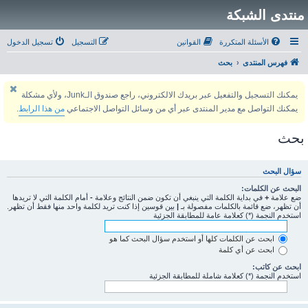
منتدى الشبكة
الأسئلة المتكررة
القوانين
التسجيل
تسجيل الدخول
فهرس المنتدى
بحث
يمكنك التسجيل والتفعيل عبر بريدك الالكتروني، راجع صندوق الـJunk، ولأي مشكلة
يمكنك التواصل مع مدير المنتدى عبر أي من وسائل التواصل الاجتماعي
من هذا الرابط
.
بحث
سؤال البحث
البحث عن الكلمات:
ضع علامة
+
في بداية الكلمة التي ينبغي أن تكون ضمن النتائج وعلامة
-
أمام الكلمة التي لا تريدها
أن تظهر، ضع قائمة بالكلمات مفصولة بـ
|
بين قوسين إذا كنت تريد لكلمة واحد منها فقط أن تظهر.
استخدم النجمة (*) كعلامة عامة للمطابقة الجزئية
ابحث عن الكلمات كلها أو استخدم سؤال البحث كما هو
ابحث عن أي كلمة
ابحث عن كاتب:
استخدم النجمة (*) كعلامة شاملة للمطابقة الجزئية