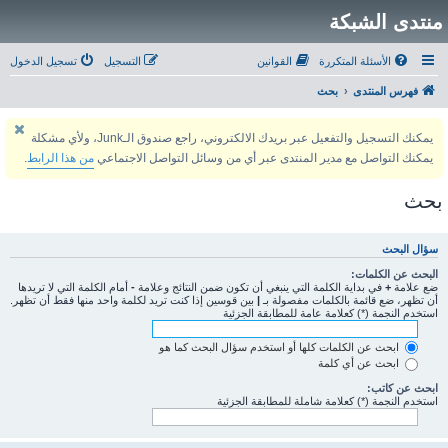
منتدى الشبكة
الأسئلة المتكررة
القوانين
التسجيل
تسجيل الدخول
فهرس المنتدى
بحث
يمكنك التسجيل والتفعيل عبر بريدك الالكتروني، راجع صندوق الـJunk، ولأي مشكلة
يمكنك التواصل مع مدير المنتدى عبر أي من وسائل التواصل الاجتماعي
من هذا الرابط
.
بحث
سؤال البحث
البحث عن الكلمات:
ضع علامة
+
في بداية الكلمة التي ينبغي أن تكون ضمن النتائج وعلامة
-
أمام الكلمة التي لا تريدها
أن تظهر، ضع قائمة بالكلمات مفصولة بـ
|
بين قوسين إذا كنت تريد لكلمة واحد منها فقط أن تظهر.
استخدم النجمة (*) كعلامة عامة للمطابقة الجزئية
ابحث عن الكلمات كلها أو استخدم سؤال البحث كما هو
ابحث عن أي كلمة
ابحث عن كاتب:
استخدم النجمة (*) كعلامة شاملة للمطابقة الجزئية