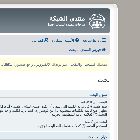
منتدى الشبكة
ساحات مفيدة لشباب أفضل
روابط سريعة
الأسئلة المتكررة
القوانين
فهرس المنتدى
بحث
يمكنك التسجيل والتفعيل عبر بريدك الالكتروني، راجع صندوق الـJunk، ولأي مشكلة يمكنك التواصل مع مدير المنتدى عبر أي من وسائل التواصل الاجتماعي
بحث
سؤال البحث
البحث عن الكلمات:
ضع علامة
+
في بداية الكلمة التي ينبغي أن تكون ضمن النتائج وعلامة
-
أمام الك
تظهر، ضع قائمة بالكلمات مفصولة بـ
|
بين قوسين إذا كنت تريد لكلمة واحد من
النجمة (*) كعلامة عامة للمطابقة الجزئية
ابحث عن كاتب:
استخدم النجمة (*) كعلامة شاملة للمطابقة الجزئية
خيارات البحث