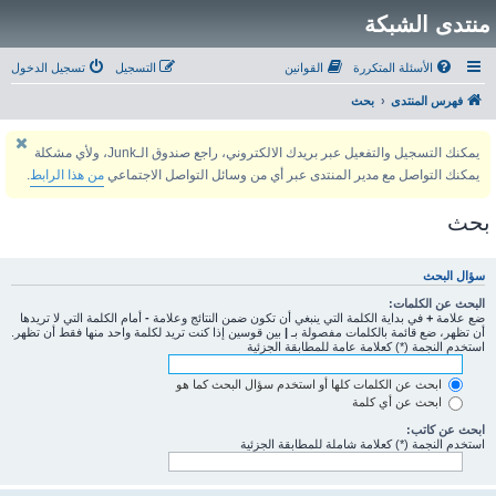
منتدى الشبكة
الأسئلة المتكررة
القوانين
التسجيل
تسجيل الدخول
فهرس المنتدى
بحث
يمكنك التسجيل والتفعيل عبر بريدك الالكتروني، راجع صندوق الـJunk، ولأي مشكلة
يمكنك التواصل مع مدير المنتدى عبر أي من وسائل التواصل الاجتماعي
من هذا الرابط
.
بحث
سؤال البحث
البحث عن الكلمات:
ضع علامة
+
في بداية الكلمة التي ينبغي أن تكون ضمن النتائج وعلامة
-
أمام الكلمة التي لا تريدها
أن تظهر، ضع قائمة بالكلمات مفصولة بـ
|
بين قوسين إذا كنت تريد لكلمة واحد منها فقط أن تظهر.
استخدم النجمة (*) كعلامة عامة للمطابقة الجزئية
ابحث عن الكلمات كلها أو استخدم سؤال البحث كما هو
ابحث عن أي كلمة
ابحث عن كاتب:
استخدم النجمة (*) كعلامة شاملة للمطابقة الجزئية