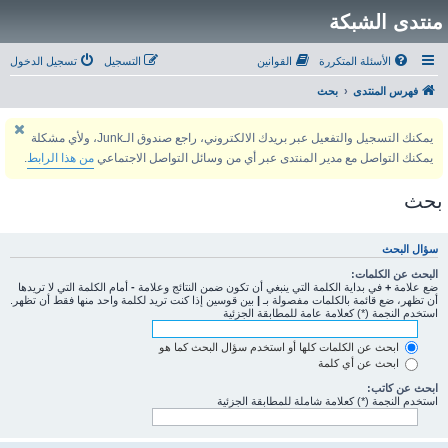
منتدى الشبكة
الأسئلة المتكررة
القوانين
التسجيل
تسجيل الدخول
فهرس المنتدى
بحث
يمكنك التسجيل والتفعيل عبر بريدك الالكتروني، راجع صندوق الـJunk، ولأي مشكلة
يمكنك التواصل مع مدير المنتدى عبر أي من وسائل التواصل الاجتماعي
من هذا الرابط
.
بحث
سؤال البحث
البحث عن الكلمات:
ضع علامة
+
في بداية الكلمة التي ينبغي أن تكون ضمن النتائج وعلامة
-
أمام الكلمة التي لا تريدها
أن تظهر، ضع قائمة بالكلمات مفصولة بـ
|
بين قوسين إذا كنت تريد لكلمة واحد منها فقط أن تظهر.
استخدم النجمة (*) كعلامة عامة للمطابقة الجزئية
ابحث عن الكلمات كلها أو استخدم سؤال البحث كما هو
ابحث عن أي كلمة
ابحث عن كاتب:
استخدم النجمة (*) كعلامة شاملة للمطابقة الجزئية