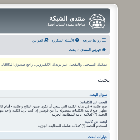
منتدى الشبكة
ساحات مفيدة لشباب أفضل
روابط سريعة
الأسئلة المتكررة
القوانين
فهرس المنتدى
بحث
يمكنك التسجيل والتفعيل عبر بريدك الالكتروني، راجع صندوق الـJunk، ولأي مشكلة يمكنك التواصل مع مدير المنتدى عبر أي من وسائل التواصل الاجتماعي
بحث
سؤال البحث
البحث عن الكلمات:
ضع علامة
+
في بداية الكلمة التي ينبغي أن تكون ضمن النتائج وعلامة
-
أمام الك
تظهر، ضع قائمة بالكلمات مفصولة بـ
|
بين قوسين إذا كنت تريد لكلمة واحد من
النجمة (*) كعلامة عامة للمطابقة الجزئية
ابحث عن كاتب:
استخدم النجمة (*) كعلامة شاملة للمطابقة الجزئية
خيارات البحث